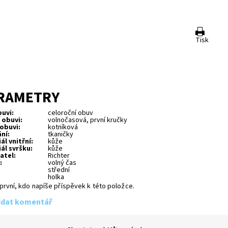
Tisk
RAMETRY
uvi:
celoroční obuv
 obuvi:
volnočasová, první kručky
obuvi:
kotníková
ní:
tkaničky
ál vnitřní:
kůže
ál svršku:
kůže
atel:
Richter
:
volný čas
střední
holka
první, kdo napíše příspěvek k této položce.
idat komentář