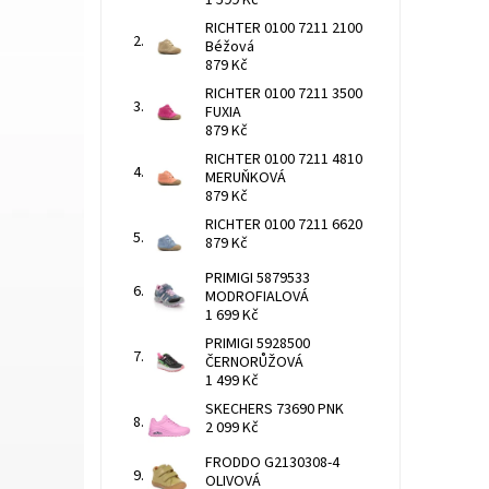
1 599 Kč
RICHTER 0100 7211 2100
Béžová
879 Kč
RICHTER 0100 7211 3500
FUXIA
879 Kč
RICHTER 0100 7211 4810
MERUŇKOVÁ
879 Kč
RICHTER 0100 7211 6620
879 Kč
PRIMIGI 5879533
MODROFIALOVÁ
1 699 Kč
PRIMIGI 5928500
ČERNORŮŽOVÁ
1 499 Kč
SKECHERS 73690 PNK
2 099 Kč
FRODDO G2130308-4
OLIVOVÁ