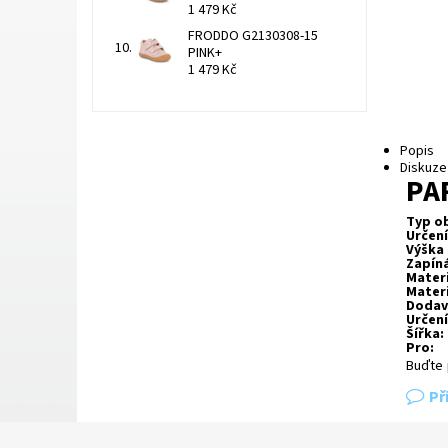
1 479 Kč
FRODDO G2130308-15
PINK+
1 479 Kč
Popis
Diskuze
PA
Typ ob
Určení
Výška 
Zapíná
Materi
Materi
Dodav
Určení
Šířka:
Pro:
Buďte 
Př