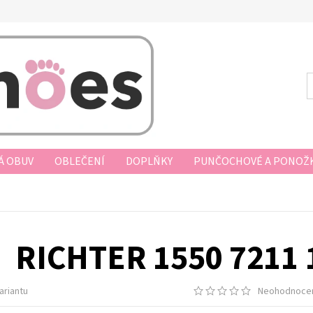
Á OBUV
OBLEČENÍ
DOPLŇKY
PUNČOCHOVÉ A PONOŽK
AKUPOVAT
VRÁCENÍ ZBOŽÍ, VÝMĚNA, REKLAMACE
DOPRAV
D KUPNÍ SMLOUVY
PODMÍNKY OCHRANY OSOBNÍCH ÚDAJŮ
RICHTER 1550 7211
ariantu
Neohodnoce