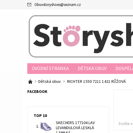
Obuvstoryshoes
@
seznam.cz
ÚVODNÍ STRÁNKA
DĚTSKÁ OBUV
DOSPĚL
PRODEJNY
OBCHODNÍ PODMÍNKY
JAK N
Dětská obuv
RICHTER 1550 7211 1421 RŮŽOVÁ
REKLAMAČNÍ ŘÁD
FORMULÁŘ ODSTOUPENÍ O
FACEBOOK
TOP 10
SKECHERS 177104 LAV
Zvolte v
LEVANDULOVÁ LESKLÁ