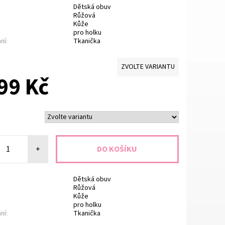
Dětská obuv
Růžová
Kůže
pro holku
ní:
Tkanička
ZVOLTE VARIANTU
99 Kč
+
Dětská obuv
Růžová
Kůže
pro holku
ní:
Tkanička