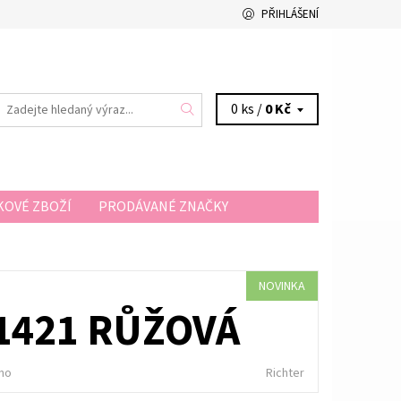
PŘIHLÁŠENÍ
0 ks /
0 Kč
OVÉ ZBOŽÍ
PRODÁVANÉ ZNAČKY
A A PLATBA
KONTAKTY
NOVINKA
 1421 RŮŽOVÁ
no
Richter