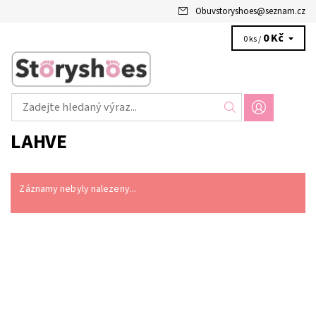
Obuvstoryshoes
@
seznam.cz
0 Kč
0 ks /
LAHVE
Záznamy nebyly nalezeny...