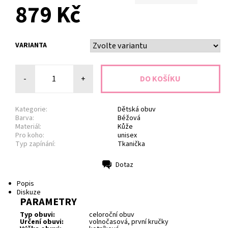
879 Kč
VARIANTA
-
+
Kategorie:
Dětská obuv
Barva:
Béžová
Materiál:
Kůže
Pro koho:
unisex
Typ zapínání:
Tkanička
Dotaz
Tisk
Popis
Diskuze
PARAMETRY
Typ obuvi:
celoroční obuv
Určení obuvi:
volnočasová, první kručky