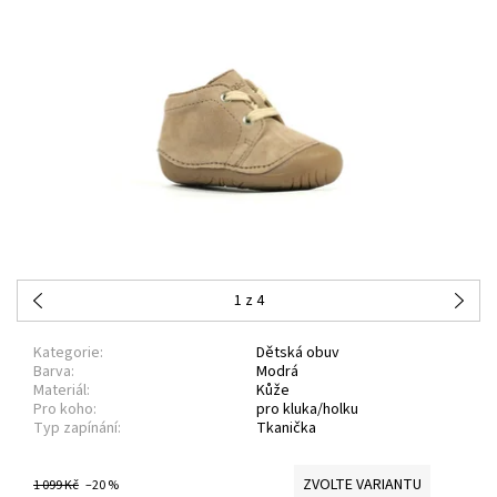
1
z 4
Kategorie:
Dětská obuv
Barva:
Modrá
Materiál:
Kůže
Pro koho:
pro kluka/holku
Typ zapínání:
Tkanička
ZVOLTE VARIANTU
1 099 Kč
–20 %