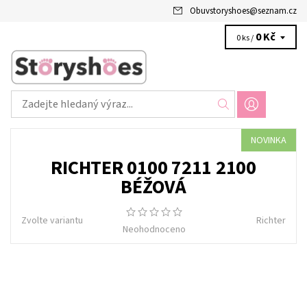
Obuvstoryshoes
@
seznam.cz
0 Kč
0 ks /
NOVINKA
RICHTER 0100 7211 2100
BÉŽOVÁ
Zvolte variantu
Richter
Neohodnoceno