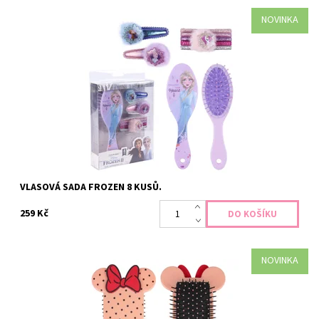
NOVINKA
Sada obsahuje 1x hřeben, 2x sponku do vlasů a 5x gumičky vše z
motivem frozen.
Dostupnost:
Skladem >5 ks
Kód:
4185
VLASOVÁ SADA FROZEN 8 KUSŮ.
259 Kč
NOVINKA
Roztomilý kartáč na vlasy, s Disney motivem myšky Minnie.
Dostupnost:
Skladem 4 ks
Kód:
1464/RUZ