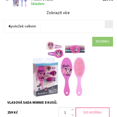
Skladem
Zobrazit více
4
položek celkem
NOVINKA
Sada obsahuje 1x hřeben, 2x sponku do vlasů a 5x gumičky vše z
motivem Minnie.
Dostupnost:
Skladem >5 ks
Kód:
4191
VLASOVÁ SADA MINNIE 8 KUSŮ.
259 Kč