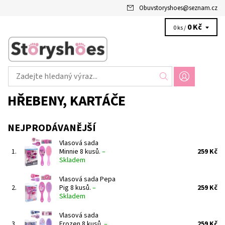
Obuvstoryshoes
@
seznam.cz
0 Kč
0 ks /
HŘEBENY, KARTÁČE
NEJPRODÁVANĚJŠÍ
Vlasová sada
1.
Minnie 8 kusů.
–
259 Kč
Skladem
Vlasová sada Pepa
2.
Pig 8 kusů.
–
259 Kč
Skladem
Vlasová sada
3.
Frozen 8 kusů.
–
259 Kč