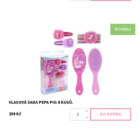
NOVINKA
Sada obsahuje 1x hřeben, 2x sponku do vlasů a 5x gumičky vše z
motivem Peppa Pig.
Dostupnost:
Skladem >5 ks
Kód:
4188
VLASOVÁ SADA PEPA PIG 8 KUSŮ.
259 Kč