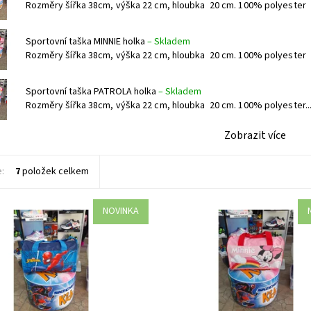
Rozměry šířka 38cm, výška 22 cm, hloubka 20 cm. 100% polyester
Sportovní taška MINNIE holka
–
Skladem
Rozměry šířka 38cm, výška 22 cm, hloubka 20 cm. 100% polyester
Sportovní taška PATROLA holka
–
Skladem
Rozměry šířka 38cm, výška 22 cm, hloubka 20 cm. 100% polyester..
Zobrazit více
e:
7
položek celkem
NOVINKA
šířka 38cm, výška 22 cm,
Rozměry šířka 38cm, výška 22 cm,
20 cm. 100% polyester
hloubka 20 cm. 100% polyester
ost:
Skladem 5 ks
Dostupnost:
Skladem 5 ks
4476/MOD
Kód:
4473/RUZ