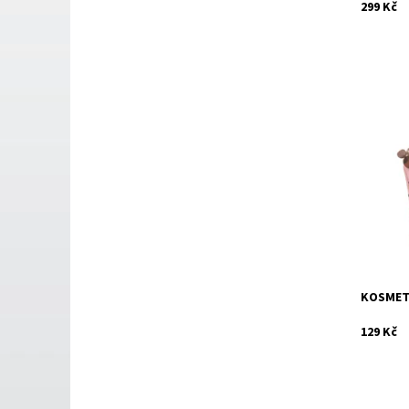
299 Kč
Dostupn
Kód:
KOSMETI
129 Kč