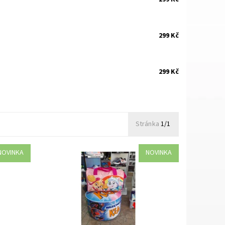
299 Kč
299 Kč
.
Stránka
1/1
NOVINKA
NOVINKA
Rozměry šířka 38cm, výška 22 cm,
hloubka 20 cm. 100% polyester
Dostupnost:
Skladem 5 ks
Kód:
4470/RUZ