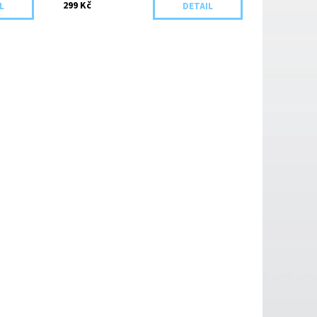
299 Kč
L
DETAIL