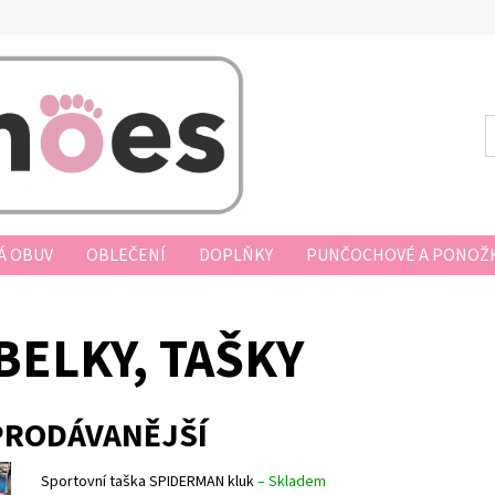
Á OBUV
OBLEČENÍ
DOPLŇKY
PUNČOCHOVÉ A PONOŽK
AKUPOVAT
VRÁCENÍ ZBOŽÍ, VÝMĚNA, REKLAMACE
DOPRAV
D KUPNÍ SMLOUVY
BELKY, TAŠKY
PODMÍNKY OCHRANY OSOBNÍCH ÚDAJŮ
PRODÁVANĚJŠÍ
Sportovní taška SPIDERMAN kluk
–
Skladem