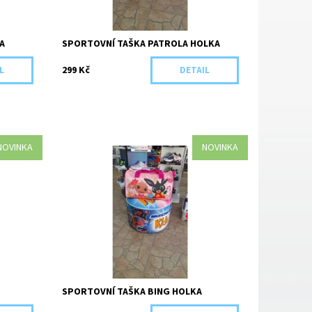
A
SPORTOVNÍ TAŠKA PATROLA HOLKA
299 Kč
L
DETAIL
NOVINKA
NOVINKA
Rozměry šířka 38cm, výška 22 cm,
hloubka 20 cm. 100% polyester
Dostupnost:
Skladem 5 ks
Kód:
4461/RUZ
SPORTOVNÍ TAŠKA BING HOLKA