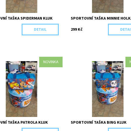
VNÍ TAŠKA SPIDERMAN KLUK
SPORTOVNÍ TAŠKA MINNIE HOLK
299 Kč
DETAIL
DETAI
NOVINKA
šířka 38cm, výška 22 cm,
Rozměry šířka 38cm, výška 22 cm,
 20 cm. 100% polyester
hloubka 20 cm. 100% polyester
ost:
Skladem 5 ks
Dostupnost:
Skladem 5 ks
4467/MOD
Kód:
4464/MOD
VNÍ TAŠKA PATROLA KLUK
SPORTOVNÍ TAŠKA BING KLUK