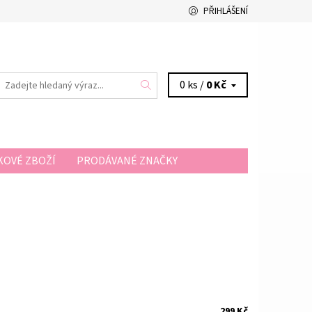
PŘIHLÁŠENÍ
0 ks /
0 Kč
OVÉ ZBOŽÍ
PRODÁVANÉ ZNAČKY
A A PLATBA
KONTAKTY
299 Kč