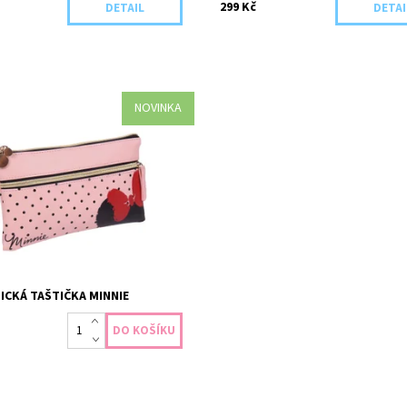
299 Kč
DETAIL
DETAI
NOVINKA
ost:
Skladem >5 ks
4194
CKÁ TAŠTIČKA MINNIE