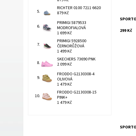
879 Kč
RICHTER 0100 7211 6620
879 Kč
SPORTO
PRIMIGI 5879533
MODROFIALOVÁ
299 Kč
1 699 Kč
PRIMIGI 5928500
ČERNORŮŽOVÁ
1 499 Kč
SKECHERS 73690 PNK
2 099 Kč
Rozměry 
FRODDO G2130308-4
hloubka
OLIVOVÁ
1 479 Kč
Dostupn
Kód:
FRODDO G2130308-15
PINK+
1 479 Kč
SPORTO