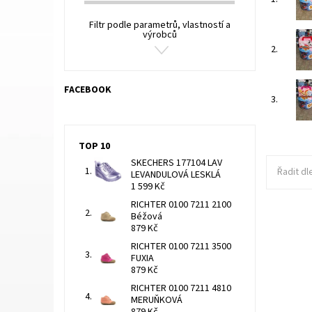
Filtr podle parametrů, vlastností a
výrobců
2.
FACEBOOK
3.
TOP 10
SKECHERS 177104 LAV
Řadit dl
LEVANDULOVÁ LESKLÁ
1 599 Kč
RICHTER 0100 7211 2100
Béžová
879 Kč
Rozměry 
hloubka 
RICHTER 0100 7211 3500
FUXIA
Dostupn
879 Kč
Kód:
RICHTER 0100 7211 4810
MERUŇKOVÁ