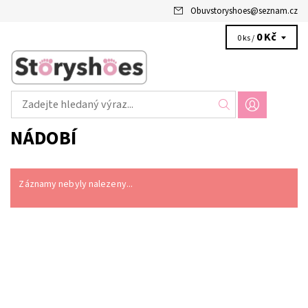
Obuvstoryshoes
@
seznam.cz
0 Kč
0 ks /
NÁDOBÍ
Záznamy nebyly nalezeny...