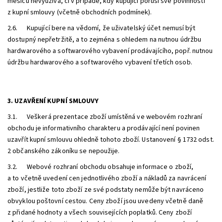
měsíců
nevyužívá, či v případě, kdy kupující poruší své povinnosti
z kupní smlouvy (včetně obchodních podmínek).
2.6. Kupující bere na vědomí, že uživatelský účet nemusí být
dostupný nepřetržitě, a to zejména s ohledem na nutnou údržbu
hardwarového a softwarového vybavení prodávajícího, popř. nutnou
údržbu hardwarového a softwarového vybavení třetích osob.
3. UZAVŘENÍ KUPNÍ SMLOUVY
3.1. Veškerá prezentace zboží umístěná ve webovém rozhraní
obchodu je informativního charakteru a prodávající není povinen
uzavřít kupní smlouvu ohledně tohoto zboží. Ustanovení § 1732 odst.
2 občanského zákoníku se nepoužije.
3.2. Webové rozhraní obchodu obsahuje informace o zboží,
a to včetně uvedení cen jednotlivého zboží a nákladů za navrácení
zboží, jestliže toto zboží ze své podstaty nemůže být navráceno
obvyklou poštovní cestou. Ceny zboží jsou uvedeny včetně daně
z přidané hodnoty a všech souvisejících poplatků. Ceny zboží