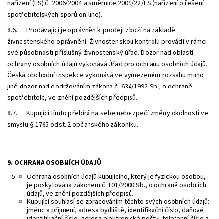
nařízení (ES) č. 2006/2004 a směrnice 2009/22/ES (nařízení o řešení
spotřebitelských sporů on-line).
8.6. Prodávající je oprávněn k prodeji zboží na základě
živnostenského oprávnění. Živnostenskou kontrolu provádí v rámci
své působnosti příslušný živnostenský úřad. Dozor nad oblastí
ochrany osobních údajů vykonává Úřad pro ochranu osobních údajů.
Česká obchodní inspekce vykonává ve vymezeném rozsahu mimo
jiné dozor nad dodržováním zákona č. 634/1992 Sb., o ochraně
spotřebitele, ve znění pozdějších předpisů.
8.7. Kupující tímto přebírá na sebe nebezpečí změny okolností ve
smyslu § 1765 odst. 2 občanského zákoníku.
9. OCHRANA OSOBNÍCH ÚDAJŮ
Ochrana osobních údajů kupujícího, který je fyzickou osobou,
je poskytována zákonem č. 101/2000 Sb., o ochraně osobních
údajů, ve znění pozdějších předpisů.
Kupující souhlasí se zpracováním těchto svých osobních údajů:
jméno a příjmení, adresa bydliště, identifikační číslo, daňové
identifikační číslo, adresa elektronické pošty, telefonní číslo a