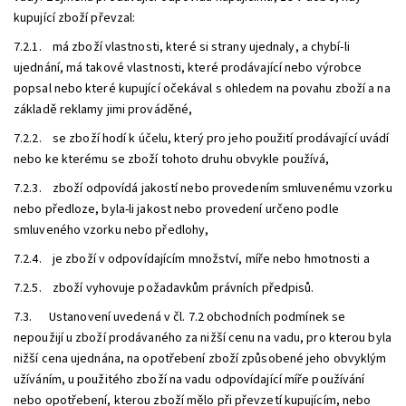
kupující zboží převzal:
7.2.1. má zboží vlastnosti, které si strany ujednaly, a chybí-li
ujednání, má takové vlastnosti, které prodávající nebo výrobce
popsal nebo které kupující očekával s ohledem na povahu zboží a na
základě reklamy jimi prováděné,
7.2.2. se zboží hodí k účelu, který pro jeho použití prodávající uvádí
nebo ke kterému se zboží tohoto druhu obvykle používá,
7.2.3. zboží odpovídá jakostí nebo provedením smluvenému vzorku
nebo předloze, byla-li jakost nebo provedení určeno podle
smluveného vzorku nebo předlohy,
7.2.4. je zboží v odpovídajícím množství, míře nebo hmotnosti a
7.2.5. zboží vyhovuje požadavkům právních předpisů.
7.3. Ustanovení uvedená v čl. 7.2 obchodních podmínek se
nepoužijí u zboží prodávaného za nižší cenu na vadu, pro kterou byla
nižší cena ujednána, na opotřebení zboží způsobené jeho obvyklým
užíváním, u použitého zboží na vadu odpovídající míře používání
nebo opotřebení, kterou zboží mělo při převzetí kupujícím, nebo