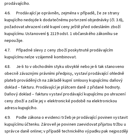
prodávajícího.
4.6. Prodávající je oprávněn, zejména v případě, že ze strany
kupujícího nedojde k dodatečnému potvrzení objednávky (čl. 3.6),
požadovat uhrazení celé kupní ceny ještě před odesláním zboží
kupujícímu. Ustanovení § 2119 odst. 1 občanského zákoníku se
nepoužije.
4.7. Případné slevy z ceny zboží poskytnuté prodávajícím
kupujícímu nelze vzájemně kombinovat.
4.8. Je-li to v obchodním styku obvyklé nebo je-li tak stanoveno
obecně závaznými právními předpisy, vystaví prodávající ohledně
plateb prováděných na základě kupní smlouvy kupujícímu daňový
doklad – fakturu. Prodávající
je
plátcem daně z přidané hodnoty.
Daňový doklad – fakturu vystaví prodávající kupujícímu po uhrazení
ceny zboží a zašle jej v elektronické podobě na elektronickou
adresu kupujícího.
4.9. Podle zákona o evidenci tržeb je prodávající povinen vystavit
kupujícímu účtenku. Zároveň je povinen zaevidovat přijatou tržbu u
správce daně online; v případě technického výpadku pak nejpozději