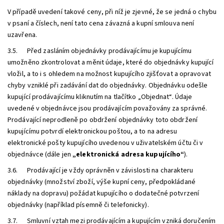
V případě uvedení takové ceny, při níž je zjevné, že se jedná o chybu
v psaní a číslech, není tato cena závazná a kupní smlouva není
uzavřena.
3.5. Před zasláním objednávky prodávajícímu je kupujícímu
umožněno zkontrolovat a měnit údaje, které do objednávky kupující
vložil, a to i s ohledem na možnost kupujícího zjišťovat a opravovat
chyby vzniklé při zadávání dat do objednávky. Objednávku odešle
kupující prodávajícímu kliknutím na tlačítko „
Objednat
“. Údaje
uvedené v objednávce jsou prodávajícím považovány za správné.
Prodávající neprodleně po obdržení objednávky toto obdržení
kupujícímu potvrdí elektronickou poštou, a to na adresu
elektronické pošty kupujícího uvedenou v uživatelském účtu či v
objednávce (dále jen
„elektronická adresa kupujícího“
).
3.6. Prodávající je vždy oprávněn v závislosti na charakteru
objednávky (množství zboží, výše kupní ceny, předpokládané
náklady na dopravu) požádat kupujícího o dodatečné potvrzení
objednávky (například písemně či telefonicky).
3.7. Smluvní vztah mezi prodávajícím a kupujícím vzniká doručením