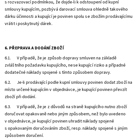
s rozvazovací podmínkou, že dojde-li k odstoupení od kupní
smlouvy kupujícím, pozbývá darovací smlouva ohledně takového
dárku účinnosti a kupující je povinen spolu se zbožím prodávajícímu
vrátit i poskytnutý dárek.
6. PŘEPRAVA A DODÁNÍ ZBOŽÍ
6.1. V případě, že je způsob dopravy smluven na základě
zvláštního požadavku kupujícího, nese kupující riziko a případné
dodatečné náklady spojené s tímto způsobem dopravy.
6.2. Je-li prodávající podle kupní smlouvy povinen dodat zboží na
místo určené kupujícím v objednávce, je kupující povinen převzít
zboží při dodání.
6.3. V případě, že je z důvodů na straně kupujícího nutno zboží
doručovat opakovaně nebo jiným způsobem, než bylo uvedeno
v objednávce, je kupující povinen uhradit náklady spojené
s opakovaným doručováním zboží, resp. náklady spojené s jiným
způsobem doručení.