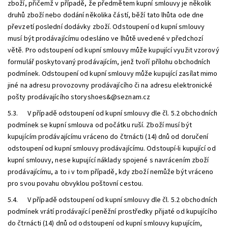
zboží, přičemž v případě, že předmětem kupní smlouvy je několik
druhů zboží nebo dodání několika částí, běží tato lhůta ode dne
převzetí poslední dodávky zboží. Odstoupení od kupní smlouvy
musí být prodávajícímu odesláno ve lhůtě uvedené v předchozí
větě. Pro odstoupení od kupní smlouvy může kupující využit vzorový
formulář poskytovaný prodávajícím, jenž tvoří přílohu obchodních
podmínek. Odstoupení od kupní smlouvy může kupující zasílat mimo
jiné na adresu provozovny prodávajícího či na adresu elektronické
pošty prodávajícího
storyshoes&@seznam.cz
5.3. V případě odstoupení od kupní smlouvy dle čl. 5.2 obchodních
podmínek se kupní smlouva od počátku ruší. Zboží musí být
kupujícím prodávajícímu vráceno do čtrnácti (14) dnů od doručení
odstoupení od kupní smlouvy prodávajícímu. Odstoupí-li kupující od
kupní smlouvy, nese kupující náklady spojené s navrácením zboží
prodávajícímu, a to i v tom případě, kdy zboží nemůže být vráceno
pro svou povahu obvyklou poštovní cestou.
5.4. V případě odstoupení od kupní smlouvy dle čl. 5.2 obchodních
podmínek vrátí prodávající peněžní prostředky přijaté od kupujícího
do čtrnácti (14) dnů od odstoupení od kupní smlouvy kupujícím,