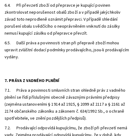
6.4. Při převzetí zboží od přepravce je kupující povinen
zkontrolovat neporušenost obalů zboží a v případě jakýchkoliv
závad toto neprodleně oznámit přepravci. V případě shledání
porušení obalu svědčícího o neoprávněném vniknutí do zásilky
nemusí kupující zásilku od přepravce převzít.
6.5. Další práva a povinnosti stran při přepravě zboží mohou
upravit zvláštní dodací podmínky prodávajícího, jsou-li prodávajícím
vydány.
7. PRÁVA Z VADNÉHO PLNĚNÍ
7.1. Práva a povinnosti smluvních stran ohledně práv z vadného
plnění se řídí příslušnými obecně závaznými právními předpisy
(zejména ustanoveními § 1914 až 1925, § 2099 až 2117 a § 2161 až
2174 občanského zákoníku a zákonem č. 634/1992 Sb., o ochraně
spotřebitele, ve znění pozdějších předpisů).
7.2. Prodávající odpovídá kupujícímu, že zboží při převzetí nemá
vady. Zejména prodávající odpovídá kupujícímu, že v době, kdy