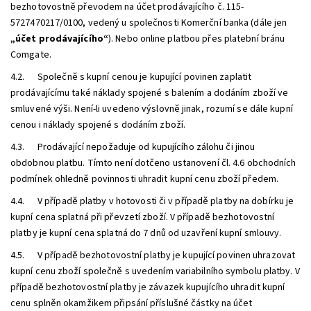
bezhotovostně převodem na účet prodávajícího č. 115-
5727470217/0100, vedený u společnosti Komerční banka (dále jen
„účet prodávajícího“
). Nebo online platbou přes platební bránu
Comgate.
4.2. Společně s kupní cenou je kupující povinen zaplatit
prodávajícímu také náklady spojené s balením a dodáním zboží ve
smluvené výši. Není-li uvedeno výslovně jinak, rozumí se dále kupní
cenou i náklady spojené s dodáním zboží.
4.3. Prodávající nepožaduje od kupujícího zálohu či jinou
obdobnou platbu. Tímto není dotčeno ustanovení čl. 4.6 obchodních
podmínek ohledně povinnosti uhradit kupní cenu zboží předem.
4.4. V případě platby v hotovosti či v případě platby na dobírku je
kupní cena splatná při převzetí zboží. V případě bezhotovostní
platby je kupní cena splatná do
7
dnů od uzavření kupní smlouvy.
4.5. V případě bezhotovostní platby je kupující povinen uhrazovat
kupní cenu zboží společně s uvedením variabilního symbolu platby. V
případě bezhotovostní platby je závazek kupujícího uhradit kupní
cenu splněn okamžikem připsání příslušné částky na účet