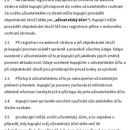
2.1. Na základě registrace kupujícího provedené na webové
stránce může kupující přistupovat do svého uživatelského rozhraní.
Ze svého uživatelského rozhraní může kupující provádět
objednávání zboží (dále jen
„uživatelský účet“
). Kupující může
provádět objednávání zboží též bez registrace přímo z webového
rozhraní obchodu.
2.2. Při registraci na webové stránce a při objednávání zboží
je kupující povinen uvádět správně a pravdivě všechny údaje. Údaje
uvedené v uživatelském účtu je kupující při jakékoliv jejich změně
povinen aktualizovat. Údaje uvedené kupujícím v uživatelském účtu a
při objednávání zboží jsou prodávajícím považovány za správné.
2.3. Přístup k uživatelskému účtu je zabezpečen uživatelským
jménem a heslem. Kupující je povinen zachovávat mlčenlivost
ohledně informací nezbytných k přístupu do jeho uživatelského účtu.
2.4. Kupující není oprávněn umožnit využívání uživatelského účtu
třetím osobám.
2.5. prodávající může zrušit uživatelský účet, a to zejména v
případě, kdy kupující svůj uživatelský účet déle než
36