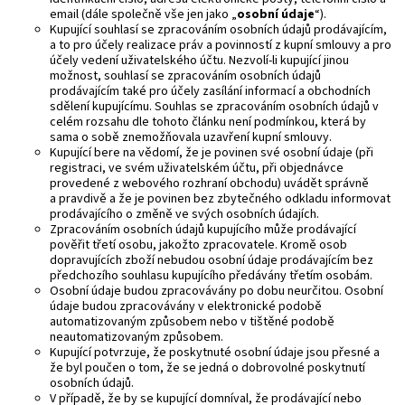
email (dále společně vše jen jako „
osobní údaje
“).
Kupující souhlasí se zpracováním osobních údajů prodávajícím,
a to pro účely realizace práv a povinností z kupní smlouvy a pro
účely vedení uživatelského účtu. Nezvolí-li kupující jinou
možnost, souhlasí se zpracováním osobních údajů
prodávajícím také pro účely zasílání informací a obchodních
sdělení kupujícímu. Souhlas se zpracováním osobních údajů v
celém rozsahu dle tohoto článku není podmínkou, která by
sama o sobě znemožňovala uzavření kupní smlouvy.
Kupující bere na vědomí, že je povinen své osobní údaje (při
registraci, ve svém uživatelském účtu, při objednávce
provedené z webového rozhraní obchodu) uvádět správně
a pravdivě a že je povinen bez zbytečného odkladu informovat
prodávajícího o změně ve svých osobních údajích.
Zpracováním osobních údajů kupujícího může prodávající
pověřit třetí osobu, jakožto zpracovatele. Kromě osob
dopravujících zboží nebudou osobní údaje prodávajícím bez
předchozího souhlasu kupujícího předávány třetím osobám.
Osobní údaje budou zpracovávány po dobu neurčitou. Osobní
údaje budou zpracovávány v elektronické podobě
automatizovaným způsobem nebo v tištěné podobě
neautomatizovaným způsobem.
Kupující potvrzuje, že poskytnuté osobní údaje jsou přesné a
že byl poučen o tom, že se jedná o dobrovolné poskytnutí
osobních údajů.
V případě, že by se kupující domníval, že prodávající nebo