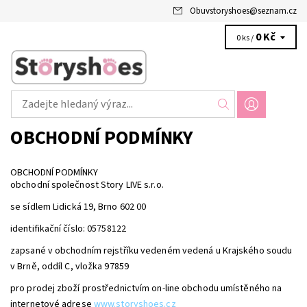
Obuvstoryshoes
@
seznam.cz
0 Kč
0 ks /
OBCHODNÍ PODMÍNKY
OBCHODNÍ PODMÍNKY
obchodní společnost Story LIVE s.r.o.
se sídlem
Lidická 19, Brno 602 00
identifikační číslo:
05758122
zapsané v obchodním rejstříku vedeném vedená u Krajského soudu
v Brně, oddíl
C
, vložka 97859
pro prodej zboží prostřednictvím on-line obchodu umístěného na
internetové adrese
www.storyshoes.cz