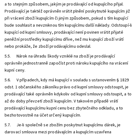
a to stejným způsobem, jakým je prodávající od kupujícího přijal.
Prodávající je taktéž oprávněn vrátit plnění poskytnuté kupujícím již
při vrácení zboží kupujícím či jiným způsobem, pokud s tím kupující
bude souhlasit a nevzniknou tím kupujícímu další náklady. Odstoupí-li
kupující od kupní smlouvy, prodávající není povinen vrátit přijaté
peněžní prostředky kupujícímu dříve, než mu kupující zboží vrátí
nebo prokáže, že zboží prodávajícímu odeslal.
5.5. Nárok na úhradu škody vzniklé na zboží je prodávající
oprávněn jednostranně započíst proti nároku kupujícího na vrácení
kupní ceny.
5.6. V případech, kdy má kupující v souladu s ustanovením § 1829
odst. 1 občanského zákoníku právo od kupní smlouvy odstoupit, je
prodávající také oprávněn kdykoliv od kupní smlouvy odstoupit, a to
až do doby převzetí zboží kupujícím. V takovém případě vrátí
prodávající kupujícímu kupní cenu bez zbytečného odkladu, a to
bezhotovostně na účet určený kupujícím.
5.7. Je-li společně se zbožím poskytnut kupujícímu dárek, je
darovací smlouva mezi prodávajícím a kupujícím uzavřena