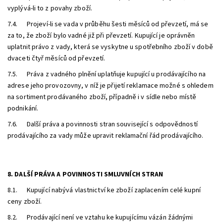
vyplývá-li to z povahy zboží.
7.4. Projeví-li se vada v průběhu šesti měsíců od převzetí, má se
za to, že zboží bylo vadné již při převzetí. Kupující je oprávněn
uplatnit právo z vady, která se vyskytne u spotřebního zboží v době
dvaceti čtyř měsíců od převzetí.
7.5. Práva z vadného plnění uplatňuje kupující u prodávajícího na
adrese jeho provozovny, v níž je přijetí reklamace možné s ohledem
na sortiment prodávaného zboží, případně i v sídle nebo místě
podnikání.
7.6. Další práva a povinnosti stran související s odpovědností
prodávajícího za vady může upravit reklamační řád prodávajícího.
8. DALŠÍ PRÁVA A POVINNOSTI SMLUVNÍCH STRAN
8.1. Kupující nabývá vlastnictví ke zboží zaplacením celé kupní
ceny zboží.
8.2. Prodávající není ve vztahu ke kupujícímu vázán žádnými