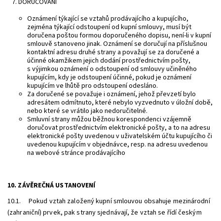
DORUČOVÁNÍ
Oznámení týkající se vztahů prodávajícího a kupujícího,
zejména týkající odstoupení od kupní smlouvy, musí být
doručena poštou formou doporučeného dopisu, není-li v kupní
smlouvě stanoveno jinak. Oznámení se doručují na příslušnou
kontaktní adresu druhé strany a považují se za doručené a
účinné okamžikem jejich dodání prostřednictvím pošty,
s výjimkou oznámení o odstoupení od smlouvy učiněného
kupujícím, kdy je odstoupení účinné, pokud je oznámení
kupujícím ve lhůtě pro odstoupení odesláno.
Za doručené se považuje i oznámení, jehož převzetí bylo
adresátem odmítnuto, které nebylo vyzvednuto v úložní době,
nebo které se vrátilo jako nedoručitelné.
Smluvní strany můžou běžnou korespondenci vzájemně
doručovat prostřednictvím elektronické pošty, a to na adresu
elektronické pošty uvedenou v uživatelském účtu kupujícího či
uvedenou kupujícím v objednávce, resp. na adresu uvedenou
na webové stránce prodávajícího
10. ZÁVĚREČNÁ USTANOVENÍ
10.1. Pokud vztah založený kupní smlouvou obsahuje mezinárodní
(zahraniční) prvek, pak strany sjednávají, že vztah se řídí českým