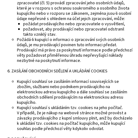
zpracovatel (čl. 5) provádí zpracování jeho osobních údajů,
které je v rozporu s ochranou soukromého a osobního života
kupujícího nebo v rozporu se zákonem, zejména jsou-li osobní
údaje nepřesné s ohledem na účel jejich zpracování, může:
požádat prodávajícího nebo zpracovatele o vysvětlení,
požadovat, aby prodávající nebo zpracovatel odstranil
takto vzniklý stav.
Požádá-li kupující o informaci o zpracování svých osobních
údajů, je mu prodávající povinen tuto informaci předat.
Prodávající má právo za poskytnutí informace podle předchozí
věty požadovat přiměřenou úhradu nepřevyšující náklady
nezbytné na poskytnutí informace.
ZASÍLÁNÍ OBCHODNÍCH SDĚLENÍ A UKLÁDÁNÍ COOKIES
Kupující souhlasí se zasíláním informací souvisejících se
zbožím, službami nebo podnikem prodávajícího na
elektronickou adresu kupujícího a dále souhlasí se zasíláním
obchodních sdělení prodávajícím na elektronickou adresu
kupujícího.
Kupující souhlasí s ukládáním tzv. cookies na jeho počítač.
V případě, že je nákup na webové stránce možné provést a
závazky prodávajícího z kupní smlouvy plnit, aniž by docházelo
k ukládání tzv. cookies na počítač kupujícího, může kupující
souhlas podle předchozí věty kdykoliv odvolat.