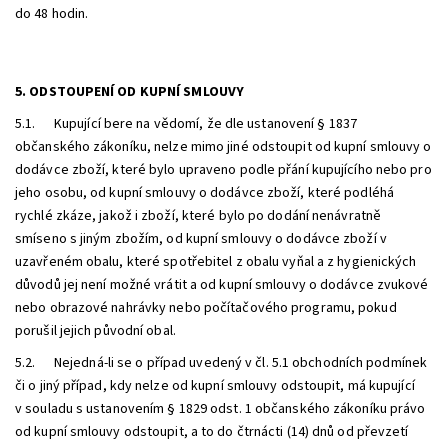
do 48 hodin.
5. ODSTOUPENÍ OD KUPNÍ SMLOUVY
5.1. Kupující bere na vědomí, že dle ustanovení § 1837
občanského zákoníku, nelze mimo jiné odstoupit od kupní smlouvy o
dodávce zboží, které bylo upraveno podle přání kupujícího nebo pro
jeho osobu, od kupní smlouvy o dodávce zboží, které podléhá
rychlé zkáze, jakož i zboží, které bylo po dodání nenávratně
smíseno s jiným zbožím, od kupní smlouvy o dodávce zboží v
uzavřeném obalu, které spotřebitel z obalu vyňal a z hygienických
důvodů jej není možné vrátit a od kupní smlouvy o dodávce zvukové
nebo obrazové nahrávky nebo počítačového programu, pokud
porušil jejich původní obal.
5.2. Nejedná-li se o případ uvedený v čl. 5.1 obchodních podmínek
či o jiný případ, kdy nelze od kupní smlouvy odstoupit, má kupující
v souladu s ustanovením § 1829 odst. 1 občanského zákoníku právo
od kupní smlouvy odstoupit, a to do čtrnácti (14) dnů od převzetí