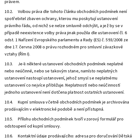
právem.
10.2. Volbou práva dle tohoto článku obchodních podmínek není
spotřebitel zbaven ochrany, kterou mu poskytují ustanovení
právního řádu, od nichž se nelze smluvně odchýlit, a jež by se v
případě neexistence volby práva jinak použila dle ustanovení čl. 6
odst. 1 Nařízení Evropského parlamentu a Rady (ES) č. 593/2008 ze
dne 17. června 2008 o právu rozhodném pro smluvní závazkové
vztahy (Řím I).
10.3. Je-li některé ustanovení obchodních podmínek neplatné
nebo neúčinné, nebo se takovým stane, namísto neplatných
ustanovení nastoupí ustanovení, jehož smysl se neplatnému
ustanovení co nejvíce přibližuje. Neplatností nebo neúčinností
jednoho ustanovení není dotčena platnost ostatních ustanovení.
10.4. Kupní smlouva včetně obchodních podmínek je archivována
prodávajícím v elektronické podobě a není přístupná.
10.5. Přílohu obchodních podmínek tvoří vzorový formulář pro
odstoupení od kupní smlouvy.
10.6. Kontaktní údaje prodávajícího: adresa pro doručování Dětská