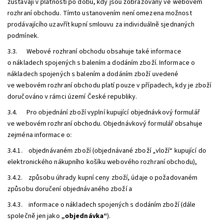
zůstávají v platnosti po dobu, kdy jsou zobrazovány ve webovém
rozhraní obchodu. Tímto ustanovením není omezena možnost
prodávajícího uzavřít kupní smlouvu za individuálně sjednaných
podmínek.
3.3. Webové rozhraní obchodu obsahuje také informace
o nákladech spojených s balením a dodáním zboží. Informace o
nákladech spojených s balením a dodáním zboží uvedené
ve webovém rozhraní obchodu platí pouze v případech, kdy je zboží
doručováno v rámci území České republiky.
3.4. Pro objednání zboží vyplní kupující objednávkový formulář
ve webovém rozhraní obchodu. Objednávkový formulář obsahuje
zejména informace o:
3.4.1. objednávaném zboží (objednávané zboží „vloží“ kupující do
elektronického nákupního košíku webového rozhraní obchodu),
3.4.2. způsobu úhrady kupní ceny zboží, údaje o požadovaném
způsobu doručení objednávaného zboží a
3.4.3. informace o nákladech spojených s dodáním zboží (dále
společně jen jako
„objednávka“
).