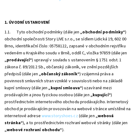
1. ÚVODNÍ USTANOVENÍ
1.1. Tyto obchodní podmínky (dále jen
„obchodní podmínky“
)
obchodní společnosti
Story LIVE s.r.o.
, se sídlem
Lidická 19, 602 00
Brno
, identifikační číslo:
05758122
, zapsané v obchodním rejstříku
vedeném u Krajského soudu v Brně, oddíl
C
, vložka
97859
(dále jen
„prodávající“
) upravují v souladu s ustanovením § 1751 odst. 1
zákona č. 89/2012 Sb., občanský zákoník, ve znění pozdějších
předpisů (dále jen
„občanský zákoník“
) vzájemná práva a
povinnosti smluvních stran vzniklé v souvislosti nebo na základě
kupní smlouvy (dále jen
„kupní smlouva“
) uzavírané mezi
prodávajícím a jinou fyzickou osobou (dále jen
„kupující“
)
prostřednictvím internetového obchodu prodávajícího. Internetový
obchod je prodávajícím provozován na webové stránce umístěné na
internetové adrese
www.storyshoes.cz
(dále jen
„webová
stránka“
), a to prostřednictvím rozhraní webové stránky (dále jen
„webové rozhraní obchodu“
).