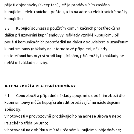
přijetí objednávky (akceptací), jež je prodávajícím zasláno
kupujícímu elektronickou poštou, a to na adresu elektronické pošty
kupujícího.
3.8. Kupující souhlasí s použitím komunikačních prostředků na
dálku při uzavírání kupní smlouvy. Náklady vzniklé kupujícímu při
použití komunikačních prostředků na dálku v souvislosti s uzavřením
kupní smlouvy (náklady na internetové připojení, náklady
na telefonní hovory) si hradí kupující sám, přičemž tyto náklady se
neliší od základní sazby.
4. CENA ZBOŽÍ A PLATEBNÍ PODMÍNKY
4.1. Cenu zboží a případné náklady spojené s dodáním zboží dle
kupní smlouvy může kupující uhradit prodávajícímu následujícími
způsoby:
v hotovosti v provozovně prodávajícího na adrese
Jírova 8 nebo
Palackého třída 64 Brno
;
v hotovosti na dobírku v místě určeném kupujícím v objednávce;