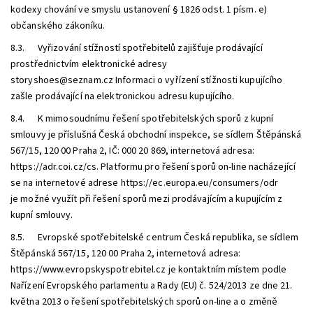
kodexy chování ve smyslu ustanovení § 1826 odst. 1 písm. e)
občanského zákoníku.
8.3. Vyřizování stížností spotřebitelů zajišťuje prodávající
prostřednictvím elektronické adresy
storyshoes@seznam.cz
Informaci o vyřízení stížnosti kupujícího
zašle prodávající na elektronickou adresu kupujícího.
8.4. K mimosoudnímu řešení spotřebitelských sporů z kupní
smlouvy je příslušná Česká obchodní inspekce, se sídlem Štěpánská
567/15, 120 00 Praha 2, IČ: 000 20 869, internetová adresa:
https://adr.coi.cz/cs. Platformu pro řešení sporů on-line nacházející
se na internetové adrese https://ec.europa.eu/consumers/odr
je možné využít při řešení sporů mezi prodávajícím a kupujícím z
kupní smlouvy.
8.5. Evropské spotřebitelské centrum Česká republika, se sídlem
Štěpánská 567/15, 120 00 Praha 2, internetová adresa:
https://www.evropskyspotrebitel.cz je kontaktním místem podle
Nařízení Evropského parlamentu a Rady (EU) č. 524/2013 ze dne 21.
května 2013 o řešení spotřebitelských sporů on-line a o změně