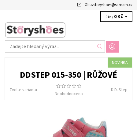
Obuvstoryshoes
@
seznam.cz
0 Kč
0 ks /
NOVINKA
DDSTEP 015-350 | RŮŽOVÉ
Zvolte variantu
D.D. Step
Neohodnoceno