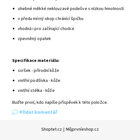
ohebné měkké neklouzavé podešve s nízkou hmotností
v předu mírný okop chránící špičku
vhodná i pro začínající chodce
zpevněný opatek
Specifikace materiálu:
svršek - přírodní kůže
vnitřní podšívka - kůže
vnitřní stélka - kůže
Buďte první, kdo napíše příspěvek k této položce.
Přidat komentář
Shoptet.cz
|
Můjprvníeshop.cz