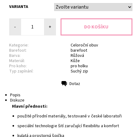
VARIANTA
-
+
Kategorie:
Celoroční obuv
Barefoot:
barefoot
Barva:
Růžová
Materiál:
Kůže
Pro koho:
pro holku
Typ zapínání:
Suchý zip
Dotaz
Tisk
Popis
Diskuze
Hlavní přednosti:
použité přírodní materiály, testované v české laboratoři
speciální technologie šití zaručující flexibilitu a komfort
kulatá a prostorná špička