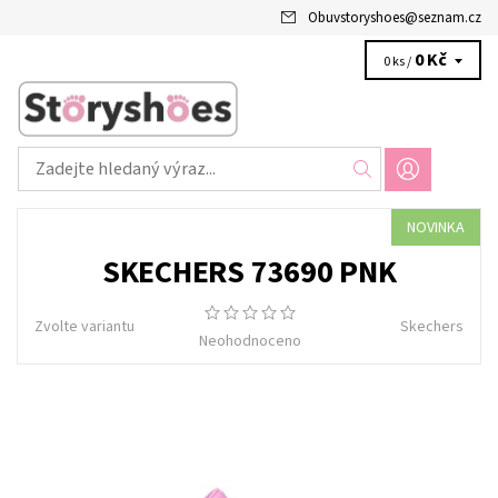
Obuvstoryshoes
@
seznam.cz
0 Kč
0 ks /
NOVINKA
SKECHERS 73690 PNK
Zvolte variantu
Skechers
Neohodnoceno