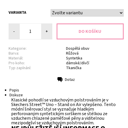
VARIANTA
-
+
Kategorie:
Dospělá obuv
Barva:
Růžová
Materiál:
Syntetika
Pro koho:
dámské/dívčí
Typ zapínání:
Tkanička
Dotaz
Tisk
Popis
Diskuze
Klasické pohodlí se vzduchovým polstrováním je v
Skechers Street™ Uno – Stand on Air vylepšeno. Tento
módní šněrovací styl se vyznačuje hladkým
perforovaným syntetickým svrškem se stélkou ze
vzduchem chlazené paměťové pěny a viditelnou
mezipodešví se vzduchovým polstrováním.