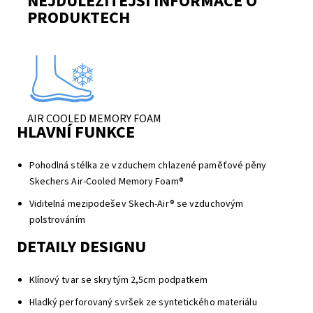
NEJDŮLEŽITĚJŠÍ INFORMACE O
PRODUKTECH
AIR COOLED MEMORY FOAM
HLAVNÍ FUNKCE
Pohodlná stélka ze vzduchem chlazené paměťové pěny
Skechers Air-Cooled Memory Foam®
Viditelná mezipodešev Skech-Air® se vzduchovým
polstrováním
DETAILY DESIGNU
Klínový tvar se skrytým 2,5cm podpatkem
Hladký perforovaný svršek ze syntetického materiálu