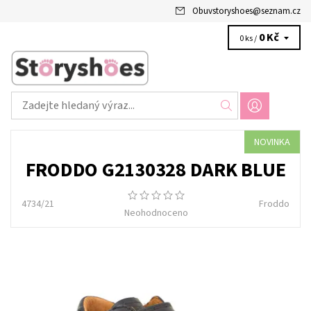
Obuvstoryshoes
@
seznam.cz
0 Kč
0 ks /
NOVINKA
FRODDO G2130328 DARK BLUE
4734/21
Froddo
Neohodnoceno