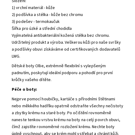
Složení:
1) vrchní materiál - kůže
2) podšívka a stélka - kůže bez chromu
3) podešev - termokaučuk
Šířka pro úzké a střední chodidla
Vyjímatelná antibakteriální kožená stélka bez chromu.
Udržitelný produkt a výroba. Veškerou kůži pro naše svršky
a podšívky obuvi získáváme od certifikovaných dodavatelů
LWG.
Dětské boty Ollie, extrémně flexibilní s vylepšeným
padnutím, poskytují ideální podporu a pohodlí pro první
krůčky vašeho dítěte.
Péče o boty:
Nejprve pomocí houbičky, kartáče s přírodními štětinami
nebo měkkého hadříku opatrně odstraňte všechny nečistoty
a zbytky krému na staré boty. Po očištění rovnoměrně
naneste tenkou vrstvu krému na boty na celý povrch obuvi,
čímž zajistíte rovnoměrné rozložení krému. Nechte boty
úplně vyschnout, aby se krém mohl vstřebat a chránit kůži.