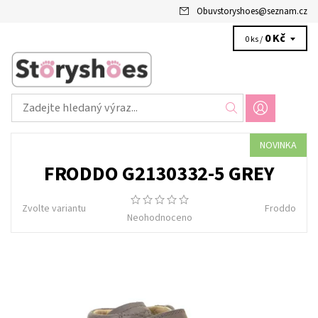
Obuvstoryshoes
@
seznam.cz
0 Kč
0 ks /
NOVINKA
FRODDO G2130332-5 GREY
Zvolte variantu
Froddo
Neohodnoceno