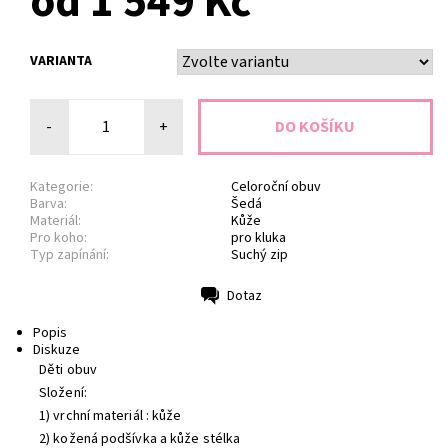
od 1 549 Kč
VARIANTA
-
+
Kategorie:
Celoroční obuv
Barva:
Šedá
Materiál:
Kůže
Pro koho:
pro kluka
Typ zapínání:
Suchý zip
Dotaz
Tisk
Popis
Diskuze
Děti obuv
Složení:
1) vrchní materiál : kůže
2) kožená podšívka a kůže stélka