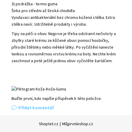
3) podrážka - termo guma
Širka pro středni až široká chodidla
Vyndavaci antibakteriální bez chromu kožená stélka. Extra
stélka navíc. Udržitelně produkty i výroba.
Tipy na péči o obuv: Nejprve je třeba odstranit nečistoty a
zbytky staré krému ze kůžené obuvi pomocí houbičky,
přírodní štětinky nebo měkké látky. Po vyčištění naneste
tenkou a rovnoměrnou vrstvu krému na boty. Nechte krém
zaschnout a poté ještě jednou obuv vyčistěte kartáčem.
Buďte první, kdo napíše příspěvek k této položce.
Přidat komentář
Shoptet.cz
|
Můjprvníeshop.cz