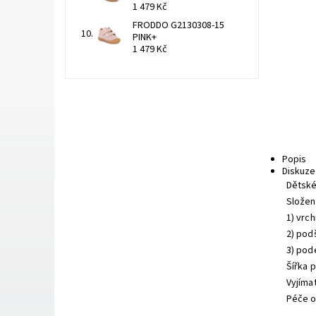
1 479 Kč
FRODDO G2130308-15
PINK+
1 479 Kč
Popis
Diskuze
Dětské
Složení
1) vrch
2) podš
3) pod
Šířka 
Vyjíma
Péče o