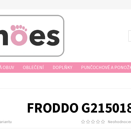
Á OBUV
OBLEČENÍ
DOPLŇKY
PUNČOCHOVÉ A PONOŽK
AKUPOVAT
VRÁCENÍ ZBOŽÍ, VÝMĚNA, REKLAMACE
DOPRAV
D KUPNÍ SMLOUVY
PODMÍNKY OCHRANY OSOBNÍCH ÚDAJŮ
FRODDO G21501
ariantu
Neohodnoce