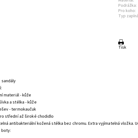
Materiál:
Podrážka:
Pro koho:
Typ zapíná
Tisk
 sandály
:
ní materiál - kůže
ívka a stélka - kůže
ešev - termokaučuk
pro střední až široké chodidlo
telná antibakteriální kožená stélka bez chromu. Extra vyjímatelná vložka. U
 boty: