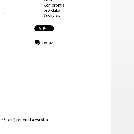
Kůže
Kompromis
pro kluka
ní:
Suchý zip
Dotaz
držitelný produkt a výroba.