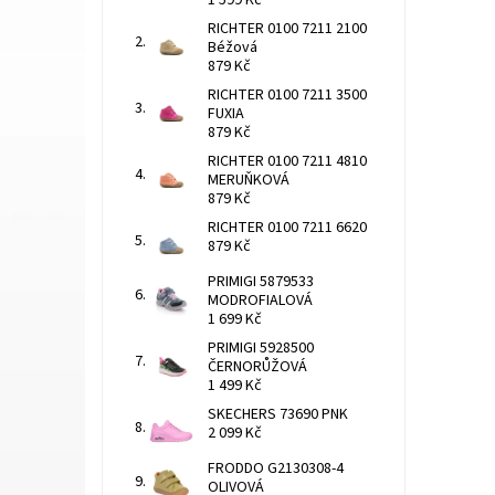
1 599 Kč
RICHTER 0100 7211 2100
Béžová
879 Kč
RICHTER 0100 7211 3500
FUXIA
879 Kč
RICHTER 0100 7211 4810
MERUŇKOVÁ
879 Kč
RICHTER 0100 7211 6620
879 Kč
PRIMIGI 5879533
MODROFIALOVÁ
1 699 Kč
PRIMIGI 5928500
ČERNORŮŽOVÁ
1 499 Kč
SKECHERS 73690 PNK
2 099 Kč
FRODDO G2130308-4
OLIVOVÁ