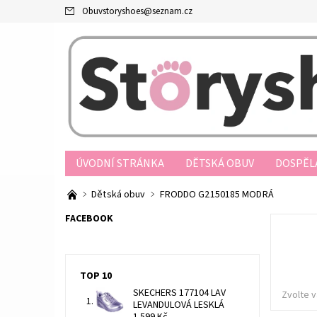
Obuvstoryshoes
@
seznam.cz
ÚVODNÍ STRÁNKA
DĚTSKÁ OBUV
DOSPĚL
PRODEJNY
OBCHODNÍ PODMÍNKY
JAK N
Dětská obuv
FRODDO G2150185 MODRÁ
REKLAMAČNÍ ŘÁD
FORMULÁŘ ODSTOUPENÍ O
FACEBOOK
TOP 10
SKECHERS 177104 LAV
Zvolte v
LEVANDULOVÁ LESKLÁ