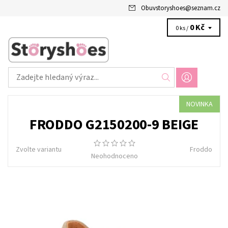
Obuvstoryshoes
@
seznam.cz
0 Kč
0 ks /
NOVINKA
FRODDO G2150200-9 BEIGE
Zvolte variantu
Froddo
Neohodnoceno