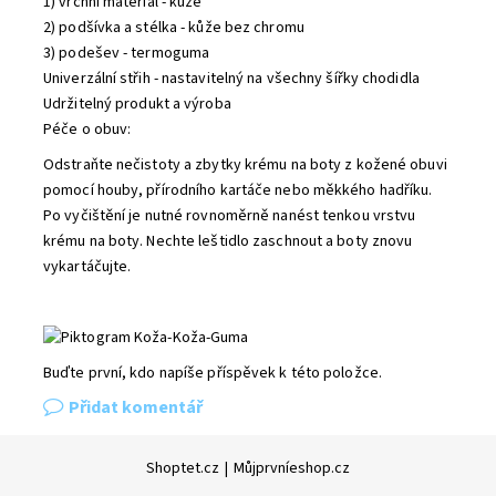
1) vrchní materiál - kůže
2) podšívka a stélka - kůže bez chromu
3) podešev - termoguma
Univerzální střih - nastavitelný na všechny šířky chodidla
Udržitelný produkt a výroba
Péče o obuv:
Odstraňte nečistoty a zbytky krému na boty z kožené obuvi
pomocí houby, přírodního kartáče nebo měkkého hadříku.
Po vyčištění je nutné rovnoměrně nanést tenkou vrstvu
krému na boty. Nechte leštidlo zaschnout a boty znovu
vykartáčujte.
Buďte první, kdo napíše příspěvek k této položce.
Přidat komentář
Shoptet.cz
|
Můjprvníeshop.cz