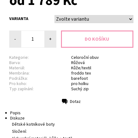
od 1 789 Kč
VARIANTA
-
+
Kategorie:
Celoroční obuv
Barva:
Růžová
Materiál:
Kůže/textil
Membrána:
froddo tex
Podrážka:
barefoot
Pro koho:
pro holku
Typ zapínání:
Suchý zip
Dotaz
Tisk
Popis
Diskuze
Dětské kotníkové boty
Složení: