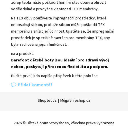
zdroji tepla může poškodit horní vrstvu obuvi a ohrozit
voděodolné a prodyšné vlastnosti TEX membrány.
Na TEX obuv používejte impregnační prostředky, které
neobsahují silikon, protože silikon může poškodit TEX
membránu a snížit její účinnost. Ujistěte se, že impregnační
prostředek je speciálně navržen pro membrány TEX, aby
byla zachována jejich funkčnost.
na a produkt.
Barefoot dětské boty jsou ideální pro zdravý vývoj
nohou, poskytují přirozenou flexibilitu a podporu.
Buďte první, kdo napíše příspěvek k této položce.
Přidat komentář
Shoptet.cz
|
Můjprvníeshop.cz
2026 © Dětská obuv Storyshoes, všechna práva vyhrazena