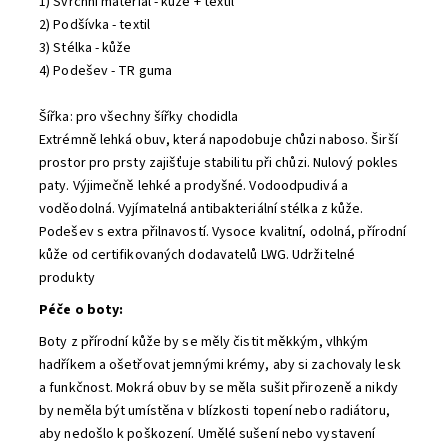
1) Svrchní materiál - kůže + textil
2) Podšívka - textil
3) Stélka - kůže
4) Podešev - TR guma
Šířka: pro všechny šířky chodidla
Extrémně lehká obuv, která napodobuje chůzi naboso. Širší
prostor pro prsty zajišťuje stabilitu při chůzi. Nulový pokles
paty. Výjimečně lehké a prodyšné. Vodoodpudivá a
voděodolná. Vyjímatelná antibakteriální stélka z kůže.
Podešev s extra přilnavostí. Vysoce kvalitní, odolná, přírodní
kůže od certifikovaných dodavatelů LWG. Udržitelné
produkty
Péče o boty:
Boty z přírodní kůže by se měly čistit měkkým, vlhkým
hadříkem a ošetřovat jemnými krémy, aby si zachovaly lesk
a funkčnost. Mokrá obuv by se měla sušit přirozeně a nikdy
by neměla být umístěna v blízkosti topení nebo radiátoru,
aby nedošlo k poškození. Umělé sušení nebo vystavení