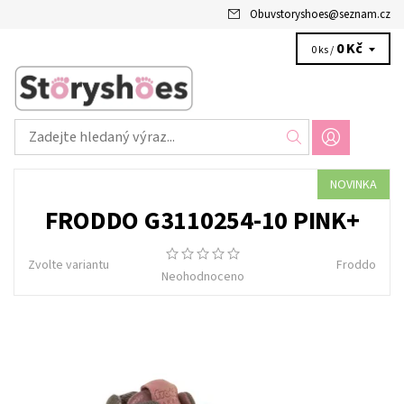
Obuvstoryshoes
@
seznam.cz
0 Kč
0 ks /
NOVINKA
FRODDO G3110254-10 PINK+
Zvolte variantu
Froddo
Neohodnoceno