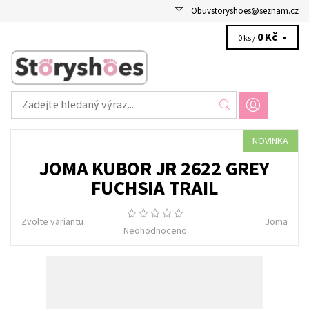
Obuvstoryshoes
@
seznam.cz
0 Kč
0 ks /
NOVINKA
JOMA KUBOR JR 2622 GREY
FUCHSIA TRAIL
Zvolte variantu
Joma
Neohodnoceno