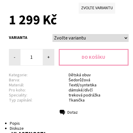
ZVOLTE VARIANTU
1 299 Kč
VARIANTA
-
+
Kategorie:
Dětská obuv
Barva:
Šedorůžová
Materiál:
Textil/syntetika
Pro koho:
dámské/dívčí
Speciality:
treková podrážka
Typ zapínání:
Tkanička
Dotaz
Tisk
Popis
Diskuze