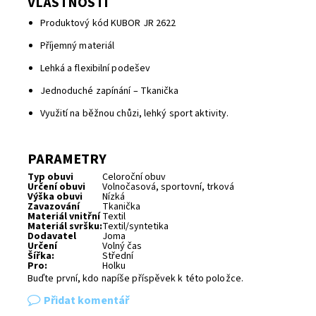
VLASTNOSTI
Produktový kód KUBOR JR 2622
Příjemný materiál
Lehká a flexibilní podešev
Jednoduché zapínání – Tkanička
Využití na běžnou chůzi, lehký sport aktivity.
PARAMETRY
Typ obuvi
Celoroční obuv
Určení obuvi
Volnočasová, sportovní, trková
Výška obuvi
Nízká
Zavazování
Tkanička
Materiál vnitřní
Textil
Materiál svršku:
Textil/syntetika
Dodavatel
Joma
Určení
Volný čas
Šířka:
Střední
Pro:
Holku
Buďte první, kdo napíše příspěvek k této položce.
Přidat komentář