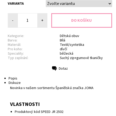
VARIANTA
-
+
Kategorie:
Dětská obuv
Barva:
Bílá
Materiál:
Textil/syntetika
Pro koho:
dívčí
Speciality:
běžecká
Typ zapínání:
Suchý zip+gumové tkaničky
Dotaz
Tisk
Popis
Diskuze
Novinka v našem sortimentu Španělská značka JOMA
VLASTNOSTI
Produktový kód SPEED JR 2502