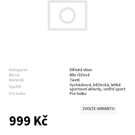
Kategorie:
Dětská obuv
Barva:
Bílo růžová
Materiál:
Textil
Vycházková, běžecká, lehké
Využití:
sportovní aktivity, vnitřní sport
Pro koho:
Pro holku
ZVOLTE VARIANTU
999 Kč