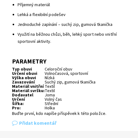
Příjemný materiál
Lehká a flexibilní podešev
Jednoduché zapínání – suchý zip, gumová tkanička
Využití na běžnou chůzi, běh, lehký sport nebo vnitřní
sportovní aktivity.
PARAMETRY
Typ obuvi
Celoroční obuv
Určení obuvi
Volnočasová, sportovní
Výška obuvi
Nízká
Zavazování
Suchý zip, gumová tkanička
Materiál vnitřní
Textil
Materiál svršku:
Textil
Dodavatel
Joma
Určení
Volný čas
Šířka:
Střední
Pro:
Holka
Buďte první, kdo napíše příspěvek k této položce.
Přidat komentář