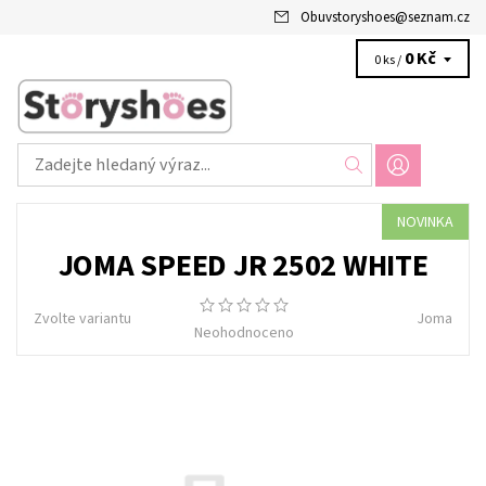
Obuvstoryshoes
@
seznam.cz
0 Kč
0 ks /
NOVINKA
JOMA SPEED JR 2502 WHITE
Zvolte variantu
Joma
Neohodnoceno