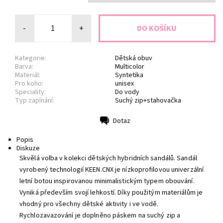
-
+
Kategorie:
Dětská obuv
Barva:
Multicolor
Materiál:
Syntetika
Pro koho:
unisex
Speciality:
Do vody
Typ zapínání:
Suchý zip+stahovačka
Dotaz
Tisk
Popis
Diskuze
Skvělá volba v kolekci dětských hybridních sandálů. Sandál
vyrobený technologií KEEN.CNX je nízkoprofilovou univerzální
letní botou inspirovanou minimalistickým typem obouvání.
Vyniká především svojí lehkostí. Díky použitým materiálům je
vhodný pro všechny dětské aktivity i ve vodě.
Rychlozavazování je doplněno páskem na suchý zip a