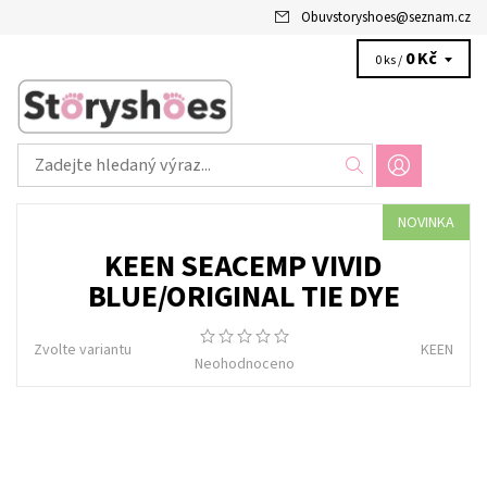
Obuvstoryshoes
@
seznam.cz
0 Kč
0 ks /
NOVINKA
KEEN SEACEMP VIVID
BLUE/ORIGINAL TIE DYE
Zvolte variantu
KEEN
Neohodnoceno