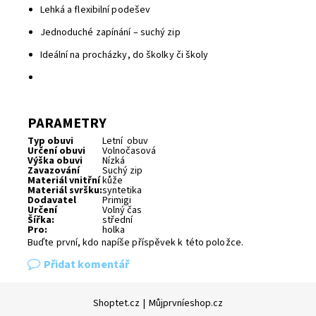
Lehká a flexibilní podešev
Jednoduché zapínání – suchý zip
Ideální na procházky, do školky či školy
PARAMETRY
Typ obuvi
Letní obuv
Určení obuvi
Volnočasová
Výška obuvi
Nízká
Zavazování
Suchý zip
Materiál vnitřní
kůže
Materiál svršku:
syntetika
Dodavatel
Primigi
Určení
Volný čas
Šířka:
střední
Pro:
holka
Buďte první, kdo napíše příspěvek k této položce.
Přidat komentář
Shoptet.cz
|
Můjprvníeshop.cz