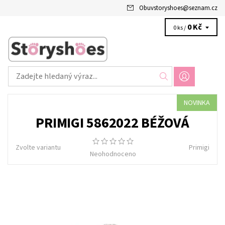
Obuvstoryshoes
@
seznam.cz
0 Kč
0 ks /
NOVINKA
PRIMIGI 5862022 BÉŽOVÁ
Zvolte variantu
Primigi
Neohodnoceno