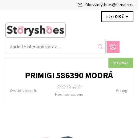
Obuvstoryshoes
@
seznam.cz
0 Kč
0 ks /
NOVINKA
PRIMIGI 586390 MODRÁ
Zvolte variantu
Primigi
Neohodnoceno