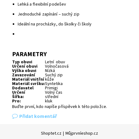
Lehká a flexibilní podešev
Jednoduché zapínání – suchý zip
Ideální na procházky, do školky či školy
PARAMETRY
Typ obuvi
Letní obuv
Určení obuvi
Volnočasová
Výška obuvi
Nízká
Zavazování
Suchý zip
Materiál vnitřní
kůže
Materiál svršku:
Syntetika
Dodavatel
Primigi
Určení
Volný čas
Šířka:
střední
Pro:
kluk
Buďte první, kdo napíše příspěvek k této položce.
Přidat komentář
Shoptet.cz
|
Můjprvníeshop.cz