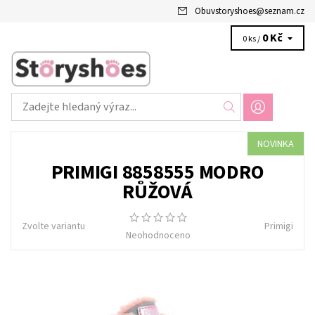
Obuvstoryshoes
@
seznam.cz
0 Kč
0 ks /
NOVINKA
PRIMIGI 8858555 MODRO
RŮŽOVÁ
Zvolte variantu
Primigi
Neohodnoceno