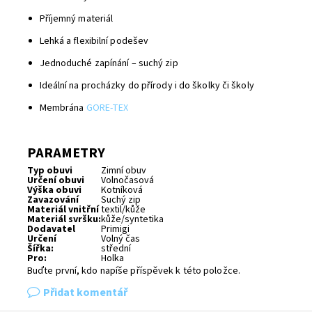
Příjemný materiál
Lehká a flexibilní podešev
Jednoduché zapínání – suchý zip
Ideální na procházky do přírody i do školky či školy
Membrána
GORE-TEX
PARAMETRY
Typ obuvi
Zimní obuv
Určení obuvi
Volnočasová
Výška obuvi
Kotníková
Zavazování
Suchý zip
Materiál vnitřní
textil/kůže
Materiál svršku:
kůže/syntetika
Dodavatel
Primigi
Určení
Volný čas
Šířka:
střední
Pro:
Holka
Buďte první, kdo napíše příspěvek k této položce.
Přidat komentář