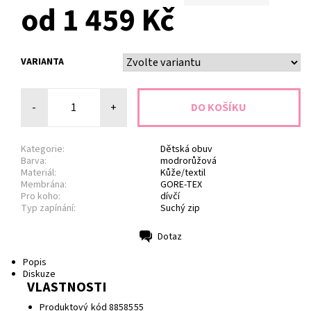
od 1 459 Kč
VARIANTA
-
+
Kategorie:
Dětská obuv
Barva:
modrorůžová
Materiál:
Kůže/textil
Membrána:
GORE-TEX
Pro koho:
dívčí
Typ zapínání:
Suchý zip
Dotaz
Tisk
Popis
Diskuze
VLASTNOSTI
Produktový kód 8858555