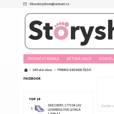
Obuvstoryshoes
@
seznam.cz
ÚVODNÍ STRÁNKA
DĚTSKÁ OBUV
DOSPĚL
PRODEJNY
OBCHODNÍ PODMÍNKY
JAK N
Dětská obuv
PRIMIGI 8883600 ŠEDÁ
REKLAMAČNÍ ŘÁD
FORMULÁŘ ODSTOUPENÍ O
FACEBOOK
TOP 10
SKECHERS 177104 LAV
Zvolte v
LEVANDULOVÁ LESKLÁ