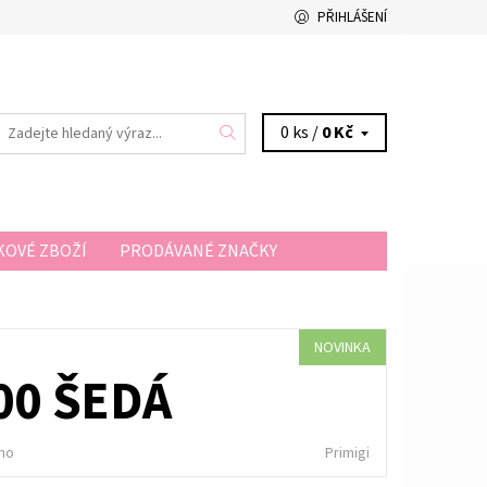
PŘIHLÁŠENÍ
0 ks /
0 Kč
OVÉ ZBOŽÍ
PRODÁVANÉ ZNAČKY
A A PLATBA
KONTAKTY
NOVINKA
00 ŠEDÁ
no
Primigi