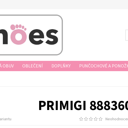
Á OBUV
OBLEČENÍ
DOPLŇKY
PUNČOCHOVÉ A PONOŽK
AKUPOVAT
VRÁCENÍ ZBOŽÍ, VÝMĚNA, REKLAMACE
DOPRAV
D KUPNÍ SMLOUVY
PODMÍNKY OCHRANY OSOBNÍCH ÚDAJŮ
PRIMIGI 88836
ariantu
Neohodnoce