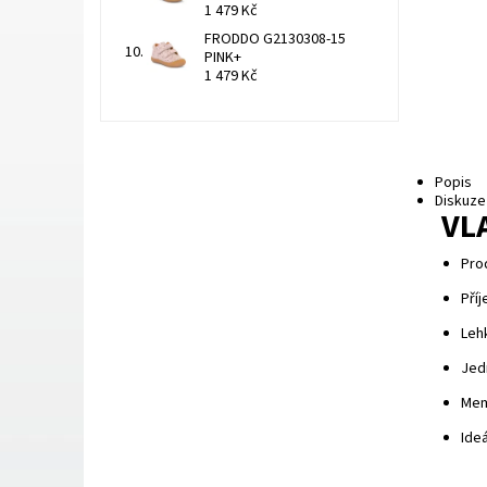
1 479 Kč
FRODDO G2130308-15
PINK+
1 479 Kč
Popis
Diskuze
VL
Pro
Pří
Lehk
Jed
Mem
Ideá