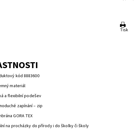
Tisk
ASTNOSTI
duktový kód 8883600
jemný materiál
á a flexibilní podešev
noduché zapínání – zip
brána
GORA TEX
lní na procházky do přírody i do školky či školy