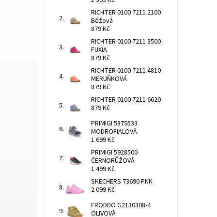
1 599 Kč
RICHTER 0100 7211 2100
Béžová
879 Kč
RICHTER 0100 7211 3500
FUXIA
879 Kč
RICHTER 0100 7211 4810
MERUŇKOVÁ
879 Kč
RICHTER 0100 7211 6620
879 Kč
PRIMIGI 5879533
MODROFIALOVÁ
1 699 Kč
PRIMIGI 5928500
ČERNORŮŽOVÁ
1 499 Kč
SKECHERS 73690 PNK
2 099 Kč
FRODDO G2130308-4
OLIVOVÁ