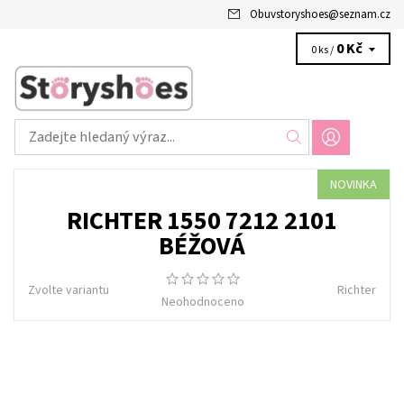
Obuvstoryshoes
@
seznam.cz
0 Kč
0 ks /
NOVINKA
RICHTER 1550 7212 2101
BÉŽOVÁ
Zvolte variantu
Richter
Neohodnoceno