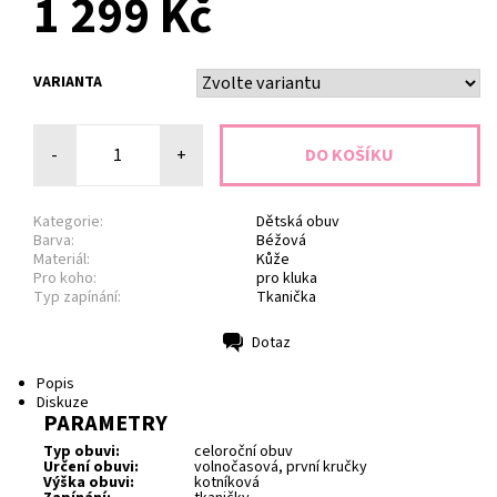
1 299 Kč
VARIANTA
-
+
Kategorie:
Dětská obuv
Barva:
Béžová
Materiál:
Kůže
Pro koho:
pro kluka
Typ zapínání:
Tkanička
Dotaz
Tisk
Popis
Diskuze
PARAMETRY
Typ obuvi:
celoroční obuv
Určení obuvi:
volnočasová, první kručky
Výška obuvi:
kotníková