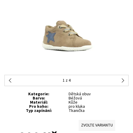
1
z 4
Kategorie
:
Dětská obuv
Barva
:
Béžová
Materiál
:
Kůže
Pro koho
:
pro kluka
Typ zapínání
:
Tkanička
ZVOLTE VARIANTU