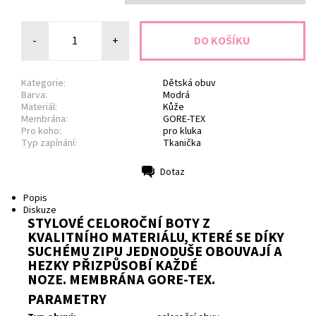
-
+
Kategorie:
Dětská obuv
Barva:
Modrá
Materiál:
Kůže
Membrána:
GORE-TEX
Pro koho:
pro kluka
Typ zapínání:
Tkanička
Dotaz
Tisk
Popis
Diskuze
STYLOVÉ CELOROČNÍ BOTY Z
KVALITNÍHO MATERIÁLU, KTERÉ SE DÍKY
SUCHÉMU ZIPU JEDNODUŠE OBOUVAJÍ A
HEZKY PŘIZPŮSOBÍ KAŽDÉ
NOZE. MEMBRÁNA GORE-TEX.
PARAMETRY