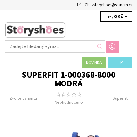
Obuvstoryshoes
@
seznam.cz
0 Kč
0 ks /
NOVINKA
TIP
SUPERFIT 1-000368-8000
MODRÁ
Zvolte variantu
Superfit
Neohodnoceno