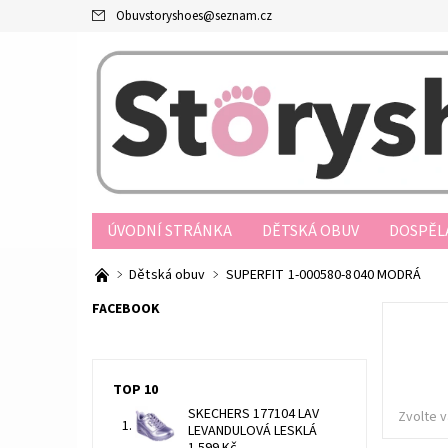
Obuvstoryshoes
@
seznam.cz
ÚVODNÍ STRÁNKA
DĚTSKÁ OBUV
DOSPĚL
PRODEJNY
OBCHODNÍ PODMÍNKY
JAK N
Dětská obuv
SUPERFIT 1-000580-8040 MODRÁ
REKLAMAČNÍ ŘÁD
FORMULÁŘ ODSTOUPENÍ O
FACEBOOK
TOP 10
SKECHERS 177104 LAV
Zvolte v
LEVANDULOVÁ LESKLÁ