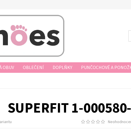
Á OBUV
OBLEČENÍ
DOPLŇKY
PUNČOCHOVÉ A PONOŽK
AKUPOVAT
VRÁCENÍ ZBOŽÍ, VÝMĚNA, REKLAMACE
DOPRAV
D KUPNÍ SMLOUVY
PODMÍNKY OCHRANY OSOBNÍCH ÚDAJŮ
SUPERFIT 1-000580
ariantu
Neohodnoce