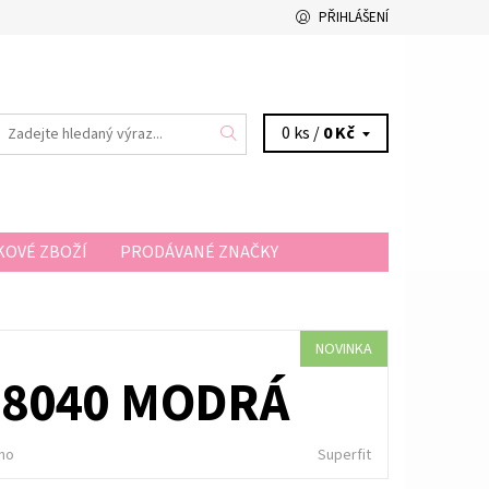
PŘIHLÁŠENÍ
0 ks /
0 Kč
OVÉ ZBOŽÍ
PRODÁVANÉ ZNAČKY
A A PLATBA
KONTAKTY
NOVINKA
-8040 MODRÁ
no
Superfit