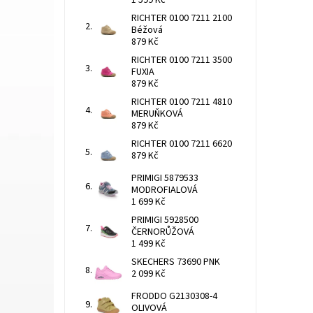
1 599 Kč
RICHTER 0100 7211 2100
Béžová
879 Kč
RICHTER 0100 7211 3500
FUXIA
879 Kč
RICHTER 0100 7211 4810
MERUŇKOVÁ
879 Kč
RICHTER 0100 7211 6620
879 Kč
PRIMIGI 5879533
MODROFIALOVÁ
1 699 Kč
PRIMIGI 5928500
ČERNORŮŽOVÁ
1 499 Kč
SKECHERS 73690 PNK
2 099 Kč
FRODDO G2130308-4
OLIVOVÁ