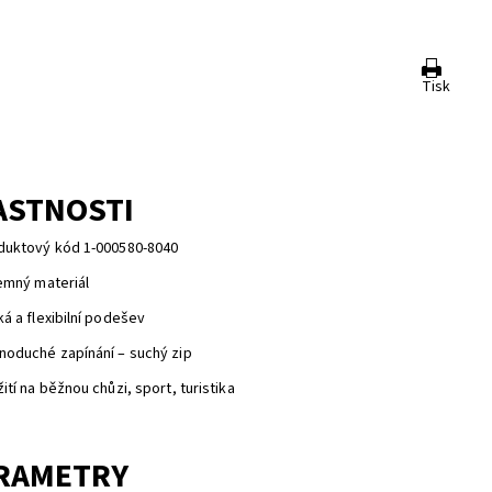
Tisk
ASTNOSTI
duktový kód 1-000580-8040
jemný materiál
á a flexibilní podešev
noduché zapínání – suchý zip
ití na běžnou chůzi, sport, turistika
RAMETRY