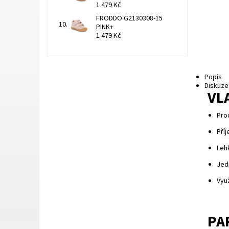
1 479 Kč
FRODDO G2130308-15
PINK+
1 479 Kč
Popis
Diskuze
VL
Pro
Pří
Lehk
Jed
Využ
PA