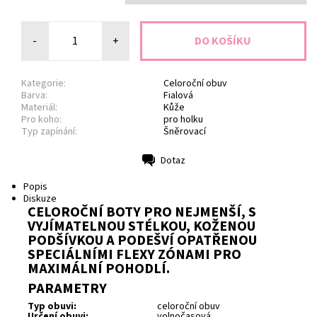
-
+
Kategorie:
Celoroční obuv
Barva:
Fialová
Materiál:
Kůže
Pro koho:
pro holku
Typ zapínání:
Šněrovací
Dotaz
Tisk
Popis
Diskuze
CELOROČNÍ BOTY PRO NEJMENŠÍ, S
VYJÍMATELNOU STÉLKOU, KOŽENOU
PODŠÍVKOU A PODEŠVÍ OPATŘENOU
SPECIÁLNÍMI FLEXY ZÓNAMI PRO
MAXIMÁLNÍ POHODLÍ.
PARAMETRY
Typ obuvi:
celoroční obuv
Určení obuvi:
volnočasová