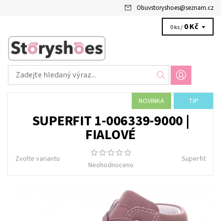
Obuvstoryshoes
@
seznam.cz
0 Kč
0 ks /
NOVINKA
TIP
SUPERFIT 1-006339-9000 |
FIALOVÉ
Zvolte variantu
Superfit
Neohodnoceno