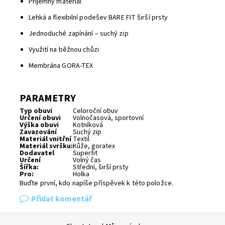
Příjemný materiál
Lehká a flexibilní podešev BARE FIT širší prsty
Jednoduché zapínání – suchý zip
Využití na běžnou chůzi
Membrána GORA-TEX
PARAMETRY
Typ obuvi
Celoroční obuv
Určení obuvi
Volnočasová, sportovní
Výška obuvi
Kotníková
Zavazování
Suchý zip
Materiál vnitřní
Textil
Materiál svršku:
Kůže, goratex
Dodavatel
Superfit
Určení
Volný čas
Šířka:
Střední, širší prsty
Pro:
Holka
Buďte první, kdo napíše příspěvek k této položce.
Přidat komentář