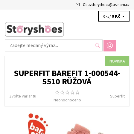
Obuvstoryshoes
@
seznam.cz
0 Kč
0 ks /
NOVINKA
SUPERFIT BAREFIT 1-000544-
5510 RŮŽOVÁ
Zvolte variantu
Superfit
Neohodnoceno