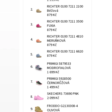
1 599 Kč
RICHTER 0100 7211 2100
Béžová
879 Kč
RICHTER 0100 7211 3500
FUXIA
879 Kč
RICHTER 0100 7211 4810
MERUŇKOVÁ
879 Kč
RICHTER 0100 7211 6620
879 Kč
PRIMIGI 5879533
MODROFIALOVÁ
1 699 Kč
PRIMIGI 5928500
ČERNORŮŽOVÁ
1 499 Kč
SKECHERS 73690 PNK
2 099 Kč
FRODDO G2130308-4
OLIVOVÁ