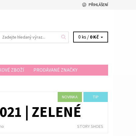
PŘIHLÁŠENÍ
0 ks /
0 Kč
OVÉ ZBOŽÍ
PRODÁVANÉ ZNAČKY
A A PLATBA
KONTAKTY
NOVINKA
TIP
021 | ZELENÉ
no
STORY SHOES