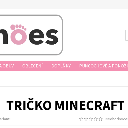
Á OBUV
OBLEČENÍ
DOPLŇKY
PUNČOCHOVÉ A PONOŽK
AKUPOVAT
VRÁCENÍ ZBOŽÍ, VÝMĚNA, REKLAMACE
DOPRAV
D KUPNÍ SMLOUVY
PODMÍNKY OCHRANY OSOBNÍCH ÚDAJŮ
TRIČKO MINECRAFT 
ariantu
Neohodnoce