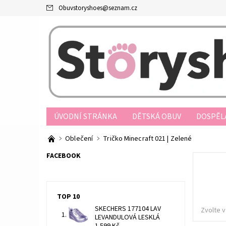
Obuvstoryshoes
@
seznam.cz
ÚVODNÍ STRÁNKA
DĚTSKÁ OBUV
DOSPĚL
PRODEJNY
OBCHODNÍ PODMÍNKY
JAK N
Oblečení
Tričko Minecraft 021 | Zelené
REKLAMAČNÍ ŘÁD
FORMULÁŘ ODSTOUPENÍ O
FACEBOOK
TOP 10
SKECHERS 177104 LAV
Zvolte v
LEVANDULOVÁ LESKLÁ