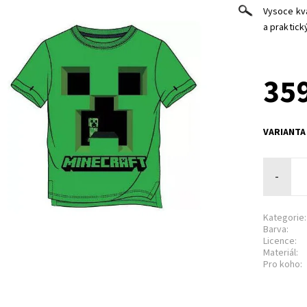
Vysoce kva
a praktick
359
VARIANTA
-
Kategorie:
Barva:
Licence:
Materiál:
Pro koho: