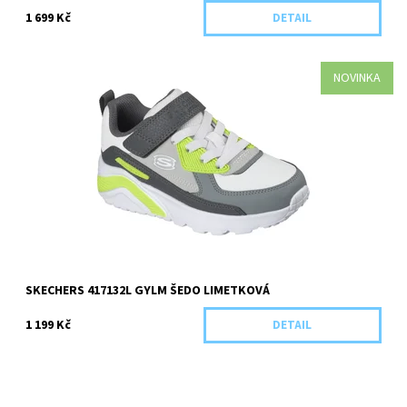
1 699 Kč
DETAIL
NOVINKA
Kategorie: Chlapecká obuv Barva: Šedo limetková Materiál:
Textil/Syntetika Pro koho: Chlapecká
Dostupnost:
Skladem 1 ks
Kód:
5937/33
SKECHERS 417132L GYLM ŠEDO LIMETKOVÁ
1 199 Kč
DETAIL