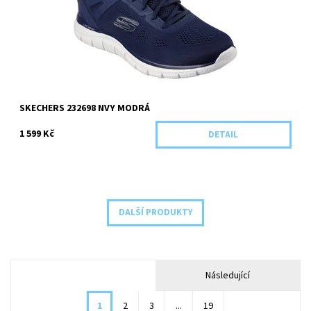
Kód:
5913/39
SKECHERS 232698 NVY MODRÁ
1 599 Kč
DETAIL
DALŠÍ PRODUKTY
Následující
1
2
3
...
19