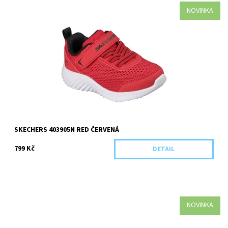
NOVINKA
Kategorie: Chlapecká obuv Barva: Červená Materiál:
Textil/Syntetika Pro koho: Chlapecká
Dostupnost:
Skladem 3 ks
Kód:
5934/23
SKECHERS 403905N RED ČERVENÁ
799 Kč
DETAIL
NOVINKA
Kategorie: Dívčí obuv Barva: Barevná ,Svítící Materiál: