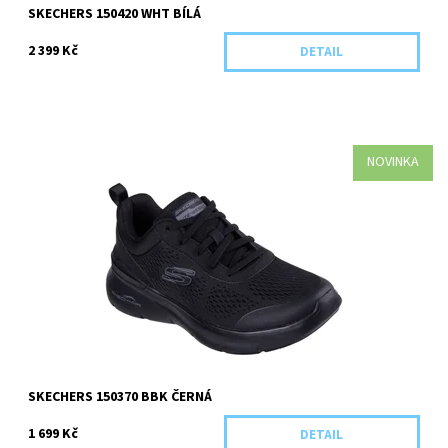
SKECHERS 150420 WHT BÍLÁ
2 399 Kč
DETAIL
NOVINKA
Kategorie: Dospělá obuv Barva: Černá Materiál: Textilní Pro koho:
Dámská/dívčí
Dostupnost:
Skladem 1 ks
Kód:
5922/36
SKECHERS 150370 BBK ČERNÁ
1 699 Kč
DETAIL