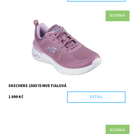
NOVINKA
Kategorie: Dospělá obuv Barva: Fialová Materiál: Textilní Pro
koho: Dámská/dívčí
Dostupnost:
Skladem 2 ks
Kód:
5919/37
SKECHERS 150370 MVE FIALOVÁ
1 699 Kč
DETAIL
NOVINKA