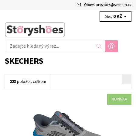
Obuvstoryshoes
@
seznam.cz
0 Kč
0 ks /
SKECHERS
223
položek celkem
NOVINKA
Kategorie: Pánská obuv Barva: Šedá Materiál: Textil/Syntetika Pro
koho: Panská
Dostupnost:
Skladem 1 ks
Kód:
5946/41