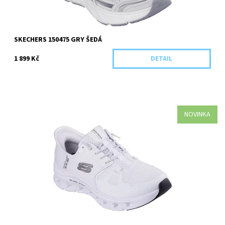
SKECHERS 150475 GRY ŠEDÁ
1 899 Kč
DETAIL
NOVINKA
Kategorie: Dospělá obuv Barva: Bílá Materiál: Textilní Pro koho:
Dámská/dívčí
Dostupnost:
Skladem 1 ks
Kód:
5925/36