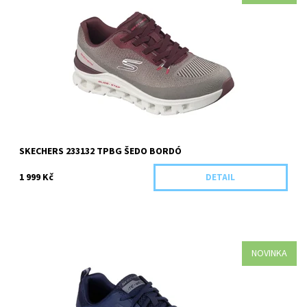
Kategorie: Dospělá obuv Barva: Šedo bordó Materiál: Textilní Pro
koho: Pánská
Dostupnost:
Skladem 1 ks
Kód:
5916/41
SKECHERS 233132 TPBG ŠEDO BORDÓ
1 999 Kč
DETAIL
NOVINKA
Kategorie: Dospělá obuv Barva: Modrá Materiál: Textilní Pro koho:
Pánská
Dostupnost:
Skladem 2 ks