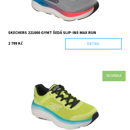
SKECHERS 221000 GYMT ŠEDÁ SLIP-INS MAX RUN
2 799 Kč
DETAIL
NOVINKA
Kategorie: Pánská obuv Barva: Limetková Materiál:
Textil/Syntetika Pro koho: Panská
Dostupnost:
Skladem 1 ks
Kód:
5943/41