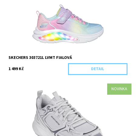
Textil/Syntetika Pro koho: Dívčí
Dostupnost:
Skladem 1 ks
Kód:
5931/27
SKECHERS 303721L LVMT FIALOVÁ
1 499 Kč
DETAIL
NOVINKA
Kategorie: Dospělá obuv Barva: Bílá Materiál: Textilní Pro koho:
Dámská
Dostupnost:
Skladem 1 ks
Kód:
5928/36