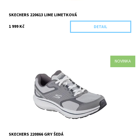
SKECHERS 220613 LIME LIMETKOVÁ
1 999 Kč
DETAIL
NOVINKA
Kategorie: Pánská obuv Barva: Šedá Materiál: Textil/Syntetika Pro
koho: Panská
Dostupnost:
Skladem 1 ks
Kód:
5940/40
SKECHERS 220866 GRY ŠEDÁ