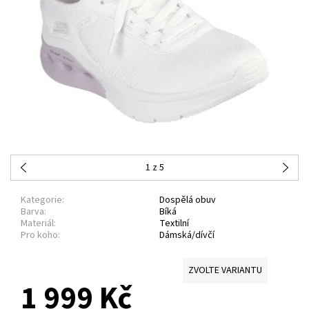
1
z 5
Kategorie:
Dospělá obuv
Barva:
Bíká
Materiál:
Textilní
Pro koho:
Dámská/dívčí
ZVOLTE VARIANTU
1 999 Kč