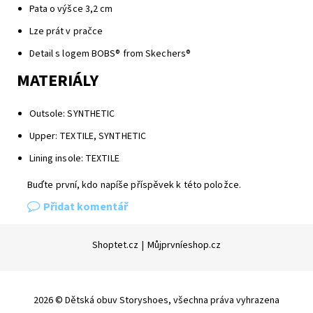
Pata o výšce 3,2 cm
Lze prát v pračce
Detail s logem BOBS® from Skechers®
MATERIÁLY
Outsole: SYNTHETIC
Upper: TEXTILE, SYNTHETIC
Lining insole: TEXTILE
Buďte první, kdo napíše příspěvek k této položce.
Přidat komentář
Shoptet.cz
|
Můjprvníeshop.cz
2026 © Dětská obuv Storyshoes, všechna práva vyhrazena