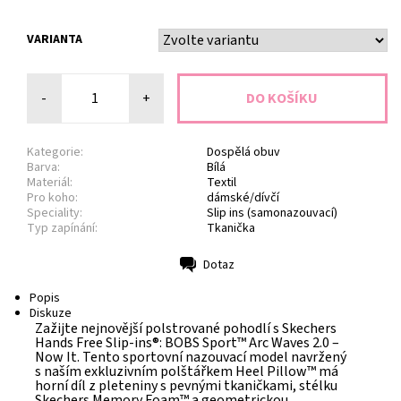
VARIANTA
-
+
Kategorie:
Dospělá obuv
Barva:
Bílá
Materiál:
Textil
Pro koho:
dámské/dívčí
Speciality:
Slip ins (samonazouvací)
Typ zapínání:
Tkanička
Dotaz
Tisk
Popis
Diskuze
Zažijte nejnovější polstrované pohodlí s Skechers
Hands Free Slip-ins®: BOBS Sport™ Arc Waves 2.0 –
Now It. Tento sportovní nazouvací model navržený
s naším exkluzivním polštářkem Heel Pillow™ má
horní díl z pleteniny s pevnými tkaničkami, stélku
Skechers Memory Foam™ a geometrickou