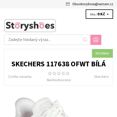
Obuvstoryshoes
@
seznam.cz
0 Kč
0 ks /
NOVINKA
SKECHERS 117638 OFWT BÍLÁ
Zvolte variantu
Skechers
Neohodnoceno