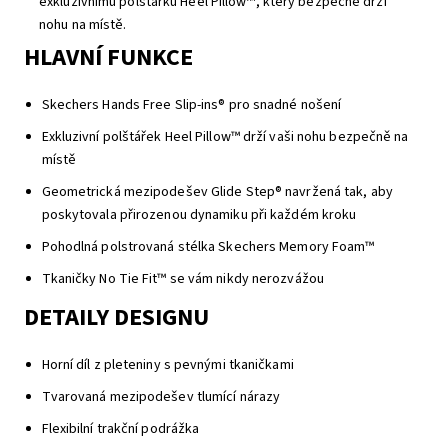
exkluzivnímu polštářku Heel Pillow™, který bezpečně drží
nohu na místě.
HLAVNÍ FUNKCE
Skechers Hands Free Slip-ins® pro snadné nošení
Exkluzivní polštářek Heel Pillow™ drží vaši nohu bezpečně na
místě
Geometrická mezipodešev Glide Step® navržená tak, aby
poskytovala přirozenou dynamiku při každém kroku
Pohodlná polstrovaná stélka Skechers Memory Foam™
Tkaničky No Tie Fit™ se vám nikdy nerozvážou
DETAILY DESIGNU
Horní díl z pleteniny s pevnými tkaničkami
Tvarovaná mezipodešev tlumící nárazy
Flexibilní trakční podrážka