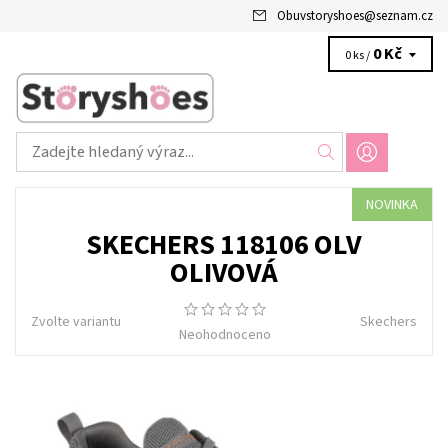
Obuvstoryshoes
@
seznam.cz
0 Kč
0 ks /
NOVINKA
SKECHERS 118106 OLV
OLIVOVÁ
Zvolte variantu
Skechers
Neohodnoceno