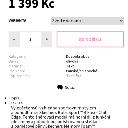
1 399 Kč
VARIANTA
-
+
Kategorie:
Dospělá obuv
Barva:
olivová
Materiál:
Textil
Pro koho:
Panské/chlapecké
Typ zapínání:
Tkanička
Dotaz
Tisk
Popis
Diskuze
Vylepšete svůj vzhled se sportovním stylem
a pohodlím se Skechers Bobs Sport™ B Flex - Chill
Edge. Tento šněrovací model má horní díl z funkční
pleteniny a pohodlnou, polstrovanou stélku
z paměťové pěny Skechers Memory Foam™.