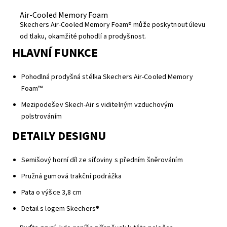
Air-Cooled Memory Foam
Skechers Air-Cooled Memory Foam® může poskytnout úlevu
od tlaku, okamžité pohodlí a prodyšnost.
HLAVNÍ FUNKCE
Pohodlná prodyšná stélka Skechers Air-Cooled Memory
Foam™
Mezipodešev Skech-Air s viditelným vzduchovým
polstrováním
DETAILY DESIGNU
Semišový horní díl ze síťoviny s předním šněrováním
Pružná gumová trakční podrážka
Pata o výšce 3,8 cm
Detail s logem Skechers®