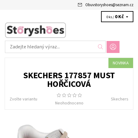
Obuvstoryshoes
@
seznam.cz
0 Kč
0 ks /
NOVINKA
SKECHERS 177857 MUST
HOŘČICOVÁ
Zvolte variantu
Skechers
Neohodnoceno