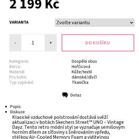
2 199 Kč
VARIANTA
-
+
Kategorie:
Dospělá obuv
Barva:
Hořčicová
Materiál:
Kůže/textil
Pro koho:
dámské/dívčí
Typ zapínání:
Tkanička
Dotaz
Tisk
Popis
Diskuze
Klasické vzduchové polstrování dostává svěží
aktualizaci v botách Skechers Street™ UNO – Vintage
Dayz. Tento retro módní styl se vyznačuje semišovým
horním dílem ze síťoviny s šněrováním vpředu,
stélkou Air-Cooled Memory Foam a viditelnou