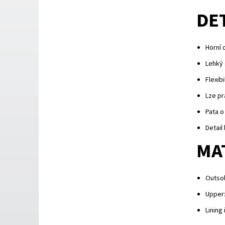
DE
Horní 
Lehký 
Flexib
Lze pr
Pata o
Detail
MA
Outso
Upper
Lining