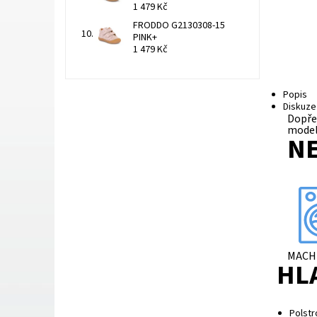
1 479 Kč
FRODDO G2130308-15
PINK+
1 479 Kč
Popis
Diskuze
Dopřej
model
NE
MACH
HL
Polstr