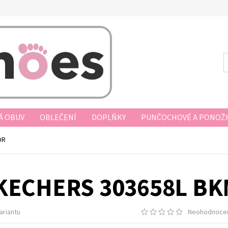
Á OBUV
OBLEČENÍ
DOPLŇKY
PUNČOCHOVÉ A PONOŽK
AKUPOVAT
VRÁCENÍ ZBOŽÍ, VÝMĚNA, REKLAMACE
DOPRAV
OR
D KUPNÍ SMLOUVY
PODMÍNKY OCHRANY OSOBNÍCH ÚDAJŮ
KECHERS 303658L BK
ariantu
Neohodnoce