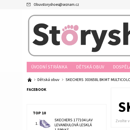
Obuvstoryshoes
@
seznam.cz
ÚVODNÍ STRÁNKA
DĚTSKÁ OBUV
DOSPĚL
PRODEJNY
OBCHODNÍ PODMÍNKY
JAK N
Dětská obuv
SKECHERS 303658L BKMT MULTICOL
REKLAMAČNÍ ŘÁD
FORMULÁŘ ODSTOUPENÍ O
FACEBOOK
S
TOP 10
SKECHERS 177104 LAV
Zvolte v
LEVANDULOVÁ LESKLÁ