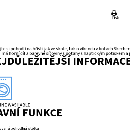
Tisk
te si pohodlí na hřišti jak ve škole, tak o víkendu v botách Skech
 má horní díl z barevné síťoviny s potahy s haptickým potiskem a
JDŮLEŽITĚJŠÍ INFORMAC
INE WASHABLE
AVNÍ FUNKCE
ovaná pohodlná stélka