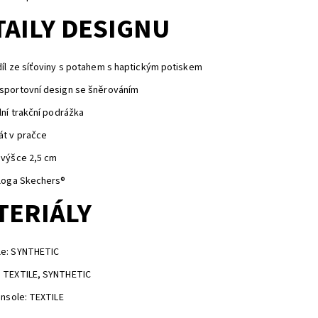
TAILY DESIGNU
díl ze síťoviny s potahem s haptickým potiskem
sportovní design se šněrováním
ilní trakční podrážka
át v pračce
 výšce 2,5 cm
 loga Skechers®
TERIÁLY
le: SYNTHETIC
: TEXTILE, SYNTHETIC
 insole: TEXTILE