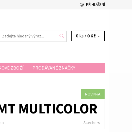
PŘIHLÁŠENÍ
0 ks /
0 Kč
OVÉ ZBOŽÍ
PRODÁVANÉ ZNAČKY
A A PLATBA
KONTAKTY
NOVINKA
MT MULTICOLOR
no
Skechers