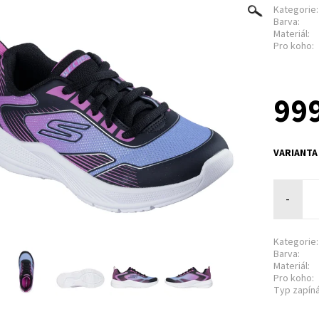
Kategorie:
Barva:
Materiál:
Pro koho:
999
VARIANTA
-
Kategorie:
Barva:
Materiál:
Pro koho:
Typ zapíná