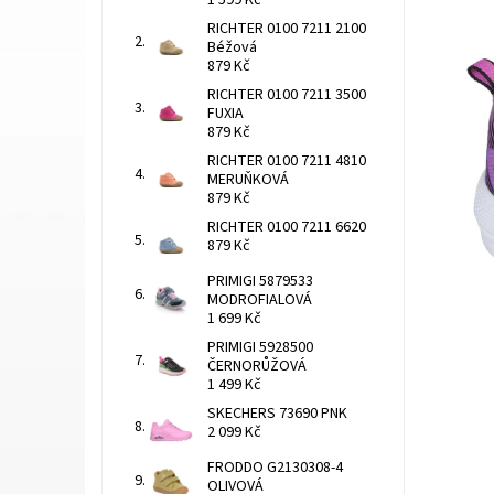
1 599 Kč
RICHTER 0100 7211 2100
Béžová
879 Kč
RICHTER 0100 7211 3500
FUXIA
879 Kč
RICHTER 0100 7211 4810
MERUŇKOVÁ
879 Kč
RICHTER 0100 7211 6620
879 Kč
PRIMIGI 5879533
MODROFIALOVÁ
1 699 Kč
PRIMIGI 5928500
ČERNORŮŽOVÁ
1 499 Kč
SKECHERS 73690 PNK
2 099 Kč
FRODDO G2130308-4
OLIVOVÁ