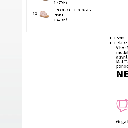
1 479 Kč
FRODDO G2130308-15
PINK+
1 479 Kč
Popis
Diskuze
V bot
model 
a syn
Mat™ 
pohod
NE
Goga 