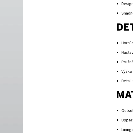
Design
Snadné
DE
Horní 
Nastav
Pružn
Výška 
Detail
MA
Outso
Upper
Lining