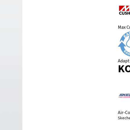
Max C
Adapt
K
Air-C
Skeche