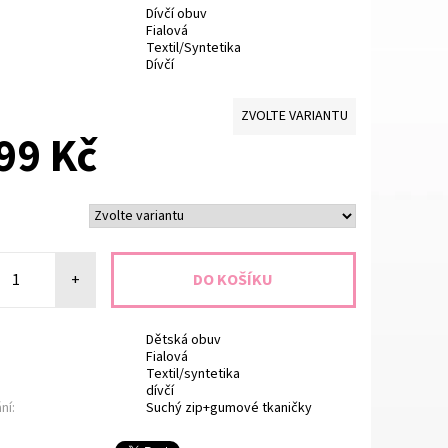
D
ívčí obuv
Fialová
Textil/Syntetika
Dívčí
ZVOLTE VARIANTU
99 Kč
+
Dětská obuv
Fialová
Textil/syntetika
dívčí
ní:
Suchý zip+gumové tkaničky