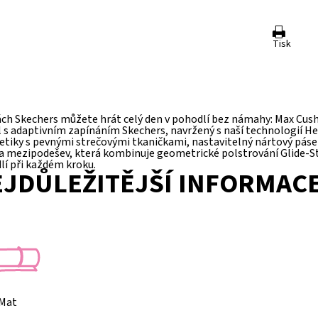
Tisk
ách Skechers můžete hrát celý den v pohodlí bez námahy: Max Cus
s adaptivním zapínáním Skechers, navržený s naší technologií Hee
tetiky s pevnými strečovými tkaničkami, nastavitelný nártový pás
a mezipodešev, která kombinuje geometrické polstrování Glide-Ste
lí při každém kroku.
JDŮLEŽITĚJŠÍ INFORMAC
Mat