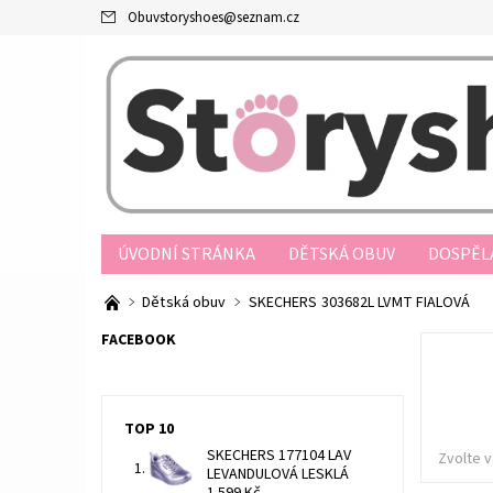
Obuvstoryshoes
@
seznam.cz
ÚVODNÍ STRÁNKA
DĚTSKÁ OBUV
DOSPĚL
PRODEJNY
OBCHODNÍ PODMÍNKY
JAK N
Dětská obuv
SKECHERS 303682L LVMT FIALOVÁ
REKLAMAČNÍ ŘÁD
FORMULÁŘ ODSTOUPENÍ O
FACEBOOK
TOP 10
SKECHERS 177104 LAV
Zvolte v
LEVANDULOVÁ LESKLÁ