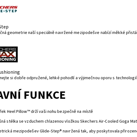
Step
čná geometrie naší speciálně navržené mezipodešve nabízí měkké přistání
ushioning
nejte si dobře odpružené, lehké pohodlí a výjimečnou oporu s technologi
AVNÍ FUNKCE
řek Heel Pillow™ drží vaši nohu bezpečně na místě
šná stélka se vzduchem chlazenou vložkou Skechers Air-Cooled Goga M
rická mezipodešev Glide-Step® navržená tak, aby poskytovala přirozen