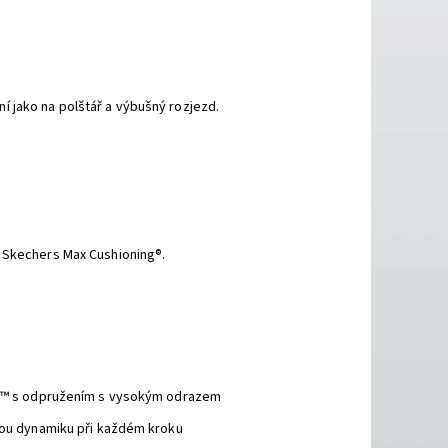
 jako na polštář a výbušný rozjezd.
í Skechers Max Cushioning®.
at™ s odpružením s vysokým odrazem
ou dynamiku při každém kroku