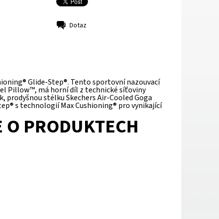
Dotaz
hioning® Glide-Step®. Tento sportovní nazouvací
l Pillow™, má horní díl z technické síťoviny
ek, prodyšnou stélku Skechers Air-Cooled Goga
p® s technologií Max Cushioning® pro vynikající
E O PRODUKTECH