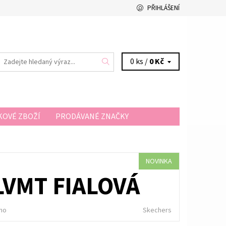
PŘIHLÁŠENÍ
0 ks /
0 Kč
OVÉ ZBOŽÍ
PRODÁVANÉ ZNAČKY
A A PLATBA
KONTAKTY
NOVINKA
LVMT FIALOVÁ
no
Skechers