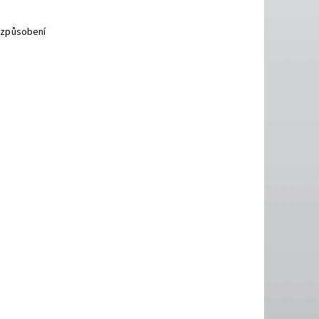
řizpůsobení