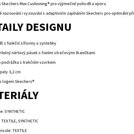
 Skechers Max Cushioning® pro výjimečné pohodlí a oporu
 nazouvání i vyzouvání s adaptivním zapínáním Skechers pro optimální p
TAILY DESIGNU
díl z funkční síťoviny a syntetiky
itelný nártový pásek s fixními strečovými tkaničkami
á podrážka s trakčním vzorkem
paty 3,2 cm
 s logem Skechers®
TERIÁLY
le: SYNTHETIC
: TEXTILE, SYNTHETIC
 insole: TEXTILE