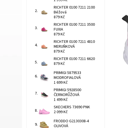
1 599 Kč
RICHTER 0100 7211 2100
Béžová
879 Kč
RICHTER 0100 7211 3500
FUXIA
879 Kč
RICHTER 0100 7211 4810
MERUŇKOVÁ
879 Kč
RICHTER 0100 7211 6620
879 Kč
PRIMIGI 5879533
MODROFIALOVÁ
1 699 Kč
PRIMIGI 5928500
ČERNORŮŽOVÁ
1 499 Kč
SKECHERS 73690 PNK
2 099 Kč
FRODDO G2130308-4
OLIVOVÁ