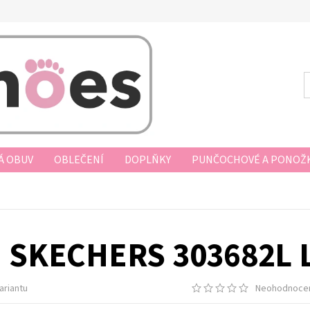
Á OBUV
OBLEČENÍ
DOPLŇKY
PUNČOCHOVÉ A PONOŽK
AKUPOVAT
VRÁCENÍ ZBOŽÍ, VÝMĚNA, REKLAMACE
DOPRAV
D KUPNÍ SMLOUVY
PODMÍNKY OCHRANY OSOBNÍCH ÚDAJŮ
SKECHERS 303682L 
ariantu
Neohodnoce