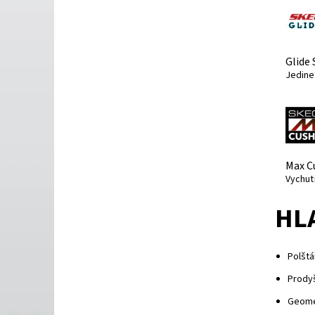
Glide 
Jedine
Max C
Vychut
HL
Polštá
Prody
Geomet