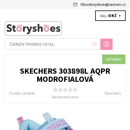
Obuvstoryshoes
@
seznam.cz
0 Kč
0 ks /
NOVINKA
SKECHERS 303898L AQPR
MODROFIALOVÁ
Zvolte variantu
Skechers
Neohodnoceno