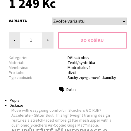
1 249 Kč
VARIANTA
-
+
Kategorie:
Dětská obuv
Materiál:
Textil/syntetika
Membrána:
Modrofialová
Pro koho:
dívčí
Typ zapínání:
Suchý zip+gumové tkaničky
Dotaz
Tisk
Popis
Diskuze
Move with easygoing comfort in Skechers GO RUN®
Accelerate - Glitter Soul. This lightweight training design
features a stretch-laced ombre glitter mesh upper with a
cushioned Skechers Air-Cooled Goga Mat™ insole.