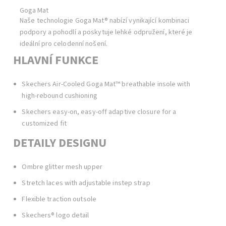
Goga Mat
Naše technologie Goga Mat® nabízí vynikající kombinaci
podpory a pohodlí a poskytuje lehké odpružení, které je
ideální pro celodenní nošení.
HLAVNÍ FUNKCE
Skechers Air-Cooled Goga Mat™ breathable insole with
high-rebound cushioning
Skechers easy-on, easy-off adaptive closure for a
customized fit
DETAILY DESIGNU
Ombre glitter mesh upper
Stretch laces with adjustable instep strap
Flexible traction outsole
Skechers® logo detail