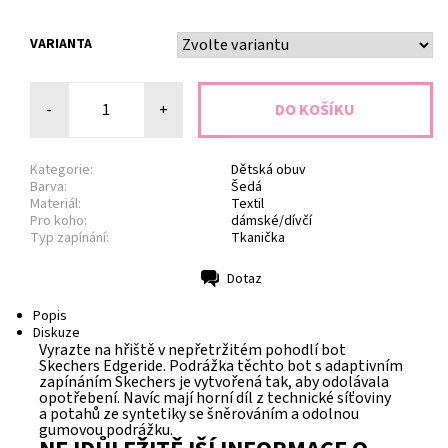
VARIANTA
-
+
Kategorie:
Dětská obuv
Barva:
Šedá
Materiál:
Textil
Pro koho:
dámské/dívčí
Typ zapínání:
Tkanička
Dotaz
Tisk
Popis
Diskuze
Vyrazte na hřiště v nepřetržitém pohodlí bot
Skechers Edgeride. Podrážka těchto bot s adaptivním
zapínáním Skechers je vytvořená tak, aby odolávala
opotřebení. Navíc mají horní díl z technické síťoviny
a potahů ze syntetiky se šněrováním a odolnou
gumovou podrážku.