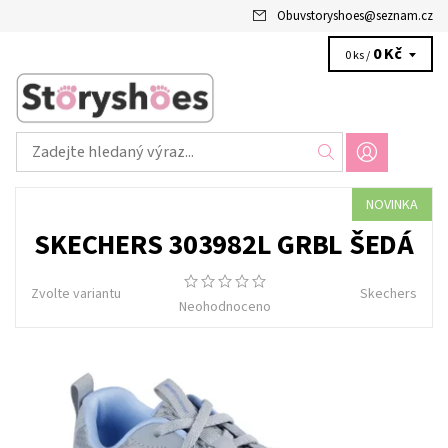
Obuvstoryshoes
@
seznam.cz
0 Kč
0 ks /
NOVINKA
SKECHERS 303982L GRBL ŠEDÁ
Zvolte variantu
Skechers
Neohodnoceno