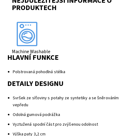
NEJDŮLEŽITĚJŠÍ INFORMACE O
PRODUKTECH
Machine Washable
HLAVNÍ FUNKCE
Polstrovaná pohodlná stélka
DETAILY DESIGNU
Svršek ze síťoviny s potahy ze syntetiky a se šněrováním
vepředu
Odolná gumová podrážka
Vyztužená spodní část pro zvýšenou odolnost
Výška paty 3,2 cm