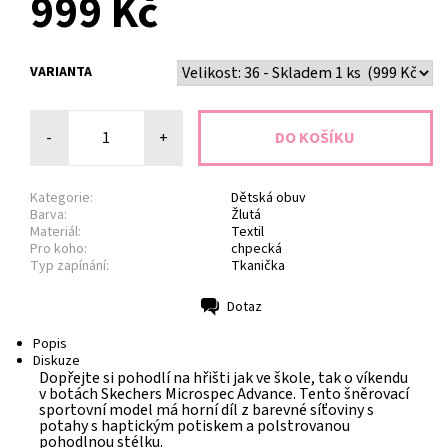
999 Kč
VARIANTA
-
+
Kategorie:
Dětská obuv
Barva:
Žlutá
Materiál:
Textil
Pro koho:
chpecká
Typ zapínání:
Tkanička
Dotaz
Tisk
Popis
Diskuze
Dopřejte si pohodlí na hřišti jak ve škole, tak o víkendu
v botách Skechers Microspec Advance. Tento šněrovací
sportovní model má horní díl z barevné síťoviny s
potahy s haptickým potiskem a polstrovanou
pohodlnou stélku.