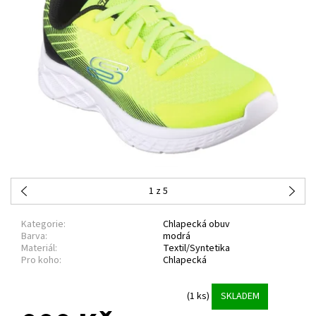
1
z 5
Kategorie:
Chlapecká obuv
Barva:
modrá
Materiál:
Textil/Syntetika
Pro koho:
Chlapecká
(1 ks)
SKLADEM