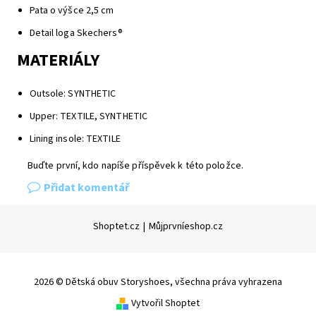
Pata o výšce 2,5 cm
Detail loga Skechers®
MATERIÁLY
Outsole: SYNTHETIC
Upper: TEXTILE, SYNTHETIC
Lining insole: TEXTILE
Buďte první, kdo napíše příspěvek k této položce.
Přidat komentář
Shoptet.cz
|
Můjprvníeshop.cz
2026 © Dětská obuv Storyshoes, všechna práva vyhrazena
Vytvořil Shoptet