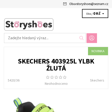
Obuvstoryshoes
@
seznam.cz
0 Kč
0 ks /
NOVINKA
SKECHERS 403925L YLBK
ŽLUTÁ
5420/36
Skechers
Neohodnoceno