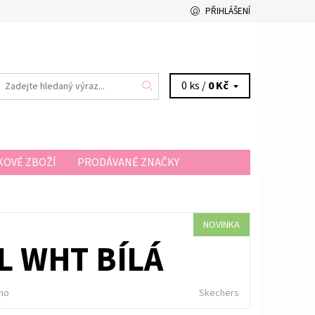
PŘIHLÁŠENÍ
0 ks /
0 Kč
OVÉ ZBOŽÍ
PRODÁVANÉ ZNAČKY
A A PLATBA
KONTAKTY
NOVINKA
L WHT BÍLÁ
no
Skechers