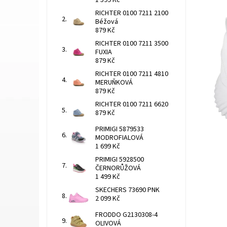
1 599 Kč
RICHTER 0100 7211 2100
Béžová
879 Kč
RICHTER 0100 7211 3500
FUXIA
879 Kč
RICHTER 0100 7211 4810
MERUŇKOVÁ
879 Kč
RICHTER 0100 7211 6620
879 Kč
PRIMIGI 5879533
MODROFIALOVÁ
1 699 Kč
PRIMIGI 5928500
ČERNORŮŽOVÁ
1 499 Kč
SKECHERS 73690 PNK
2 099 Kč
FRODDO G2130308-4
OLIVOVÁ