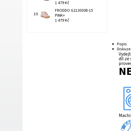
1 479 Kč
FRODDO G2130308-15
PINK+
1 479 Kč
Popis
Diskuze
Vydejt
díl z
proved
NE
Machi