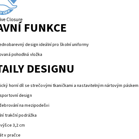
ive Closure
AVNÍ FUNKCE
jednobarevný design ideální pro školní uniformy
ovaná pohodlná vložka
TAILY DESIGNU
ický horní díl se strečovými tkaničkami a nastavitelným nártovým páskem
sportovní design
 žebrování na mezipodešvi
ilní trakční podrážka
 výšce 3,2 cm
át v pračce