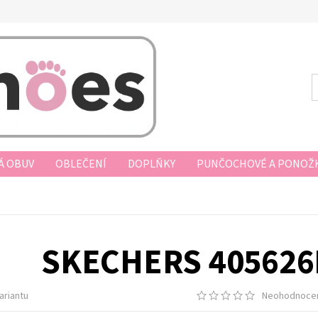
Á OBUV
OBLEČENÍ
DOPLŇKY
PUNČOCHOVÉ A PONOŽK
AKUPOVAT
VRÁCENÍ ZBOŽÍ, VÝMĚNA, REKLAMACE
DOPRAV
D KUPNÍ SMLOUVY
PODMÍNKY OCHRANY OSOBNÍCH ÚDAJŮ
SKECHERS 405626
ariantu
Neohodnoce