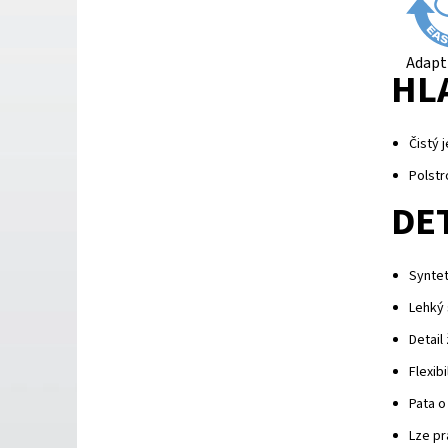
Adapt
HL
Čistý 
Polstr
DE
Syntet
Lehký 
Detail
Flexib
Pata o
Lze pr