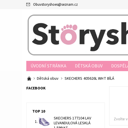
Obuvstoryshoes
@
seznam.cz
ÚVODNÍ STRÁNKA
DĚTSKÁ OBUV
DOSPĚL
PRODEJNY
OBCHODNÍ PODMÍNKY
JAK N
Dětská obuv
SKECHERS 405626L WHT BÍLÁ
REKLAMAČNÍ ŘÁD
FORMULÁŘ ODSTOUPENÍ O
FACEBOOK
TOP 10
SKECHERS 177104 LAV
Zvolte v
LEVANDULOVÁ LESKLÁ