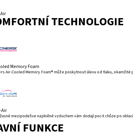
Air
OMFORTNÍ TECHNOLOGIE
ooled Memory Foam
rs Air-Cooled Memory Foam® může poskytnout úlevu od tlaku, okamžité p
-Air
žasné mezipodešve naplněné vzduchem vám dodají pocit chůze po oblacíc
AVNÍ FUNKCE