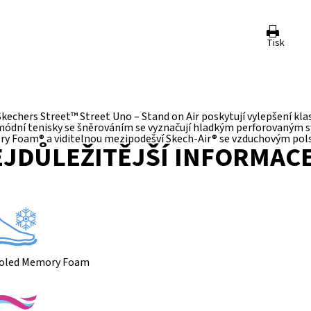
Tisk
kechers Street™ Street Uno – Stand on Air poskytují vylepšení k
módní tenisky se šněrováním se vyznačují hladkým perforovaným s
y Foam® a viditelnou mezipodešví Skech-Air® se vzduchovým pol
JDŮLEŽITĚJŠÍ INFORMAC
ooled Memory Foam