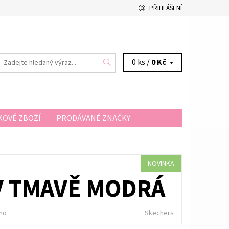
PŘIHLÁŠENÍ
0 ks /
0 Kč
OVÉ ZBOŽÍ
PRODÁVANÉ ZNAČKY
A A PLATBA
KONTAKTY
NOVINKA
V TMAVĚ MODRÁ
no
Skechers