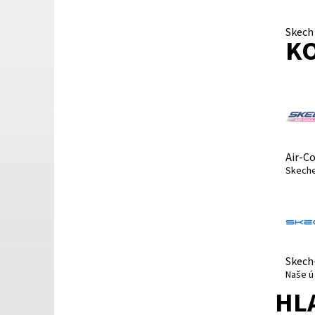
Skech 
K
Air-C
Skeche
Skech
Naše ú
HL