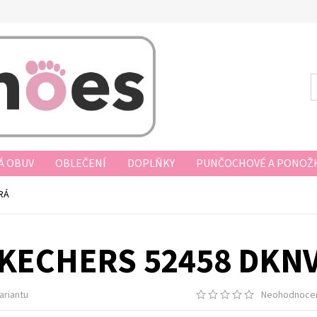
Á OBUV
OBLEČENÍ
DOPLŇKY
PUNČOCHOVÉ A PONOŽK
AKUPOVAT
VRÁCENÍ ZBOŽÍ, VÝMĚNA, REKLAMACE
DOPRAV
RÁ
D KUPNÍ SMLOUVY
PODMÍNKY OCHRANY OSOBNÍCH ÚDAJŮ
KECHERS 52458 DKN
ariantu
Neohodnoce