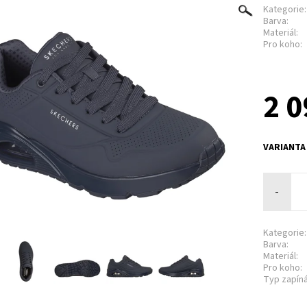
Kategorie:
Barva:
Materiál:
Pro koho:
2 0
VARIANTA
-
Kategorie:
Barva:
Materiál:
Pro koho:
Typ zapíná