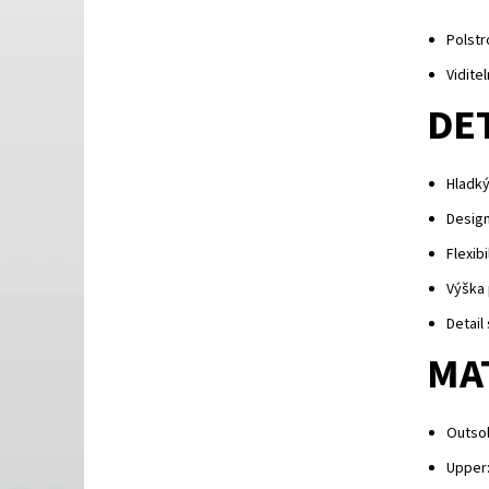
Polst
Vidit
DE
Hladký
Design
Flexib
Výška
Detail
MA
Outso
Upper