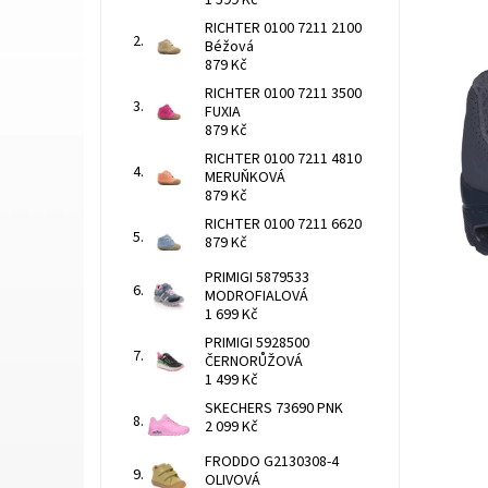
1 599 Kč
RICHTER 0100 7211 2100
Béžová
879 Kč
RICHTER 0100 7211 3500
FUXIA
879 Kč
RICHTER 0100 7211 4810
MERUŇKOVÁ
879 Kč
RICHTER 0100 7211 6620
879 Kč
PRIMIGI 5879533
MODROFIALOVÁ
1 699 Kč
PRIMIGI 5928500
ČERNORŮŽOVÁ
1 499 Kč
SKECHERS 73690 PNK
2 099 Kč
FRODDO G2130308-4
OLIVOVÁ