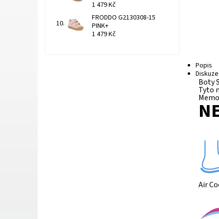
1 479 Kč
FRODDO G2130308-15
PINK+
1 479 Kč
Popis
Diskuze
Boty S
Tyto 
Memor
NE
Air C