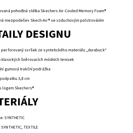
rovaná pohodlná stélka Skechers Air-Cooled Memory Foam®
elná mezipodešev Skech-Air® se vzduchovým polstrováním
TAILY DESIGNU
 perforovaný svršek ze syntetického materiálu „durabuck“
 klasických šněrovacích módních tenisek
ilní gumová trakční podrážka
 podpatku 3,8 cm
 s logem Skechers®
TERIÁLY
le: SYNTHETIC
: SYNTHETIC, TEXTILE