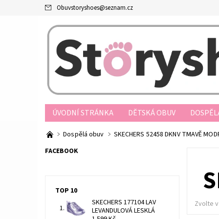
Obuvstoryshoes
@
seznam.cz
ÚVODNÍ STRÁNKA
DĚTSKÁ OBUV
DOSPĚL
PRODEJNY
OBCHODNÍ PODMÍNKY
JAK N
Dospělá obuv
SKECHERS 52458 DKNV TMAVĚ MOD
REKLAMAČNÍ ŘÁD
FORMULÁŘ ODSTOUPENÍ O
FACEBOOK
S
TOP 10
SKECHERS 177104 LAV
Zvolte v
LEVANDULOVÁ LESKLÁ