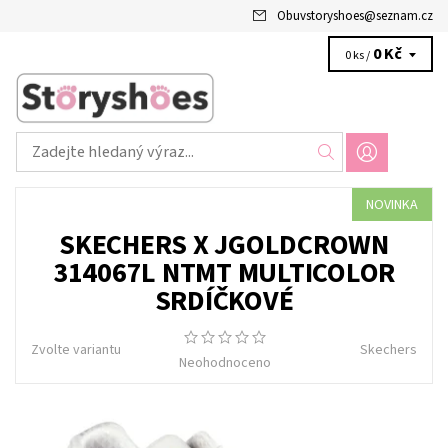
Obuvstoryshoes
@
seznam.cz
0 Kč
0 ks /
NOVINKA
SKECHERS X JGOLDCROWN
314067L NTMT MULTICOLOR
SRDÍČKOVÉ
Zvolte variantu
Skechers
Neohodnoceno