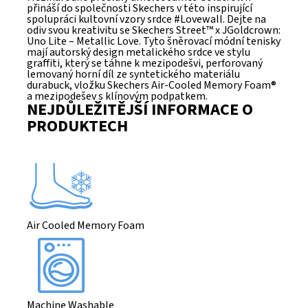
přináší do společnosti Skechers v této inspirující
spolupráci kultovní vzory srdce #Lovewall. Dejte na
odiv svou kreativitu se Skechers Street™ x JGoldcrown:
Uno Lite – Metallic Love. Tyto šněrovací módní tenisky
mají autorský design metalického srdce ve stylu
graffiti, který se táhne k mezipodešvi, perforovaný
lemovaný horní díl ze syntetického materiálu
durabuck, vložku Skechers Air-Cooled Memory Foam®
a mezipodešev s klínovým podpatkem.
NEJDŮLEŽITĚJŠÍ INFORMACE O
PRODUKTECH
Air Cooled Memory Foam
Machine Washable