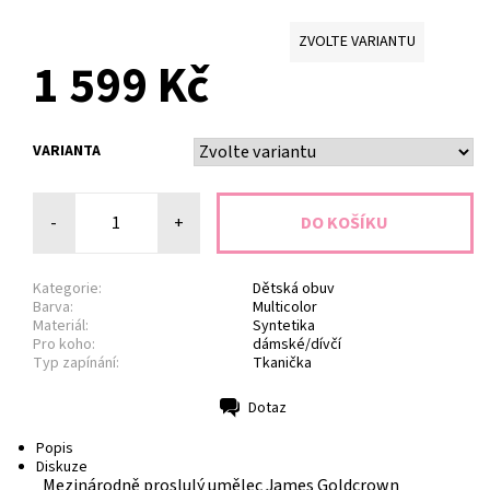
ZVOLTE VARIANTU
1 599 Kč
VARIANTA
-
+
Kategorie:
Dětská obuv
Barva:
Multicolor
Materiál:
Syntetika
Pro koho:
dámské/dívčí
Typ zapínání:
Tkanička
Dotaz
Tisk
Popis
Diskuze
Mezinárodně proslulý umělec James Goldcrown