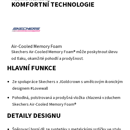
KOMFORTNÍ TECHNOLOGIE
Air-Cooled Memory Foam
Skechers Air-Cooled Memory Foam® může poskytnout úlevu
od tlaku, okamžité pohodlí a prodyšnost.
HLAVNÍ FUNKCE
Ze spolupráce Skechers x JGoldcrown s umělcovým ikonickým
designem #Lovewall
Pohodlná, polstrovaná a prodyšná vložka chlazená vzduchem
Skechers Air-Cooled Memory Foam®
DETAILY DESIGNU
Šněrovací horní díl ze syntetiky s metalickými srdíčky ve stylu