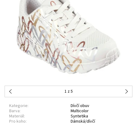
1
z 5
Kategorie:
Dívčí obuv
Barva:
Multicolor
Materiál:
Syntetika
Pro koho:
Dámská/dívčí